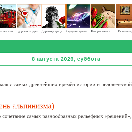
Локомотив стоит на запасном пути
Здоровья и радости врачам
Дорогому врачу наших глаз хочу пожелать я здоровья
Сердечно приветствуем и поздравляем офтальмологов
Поздравление с Днём кошек
Великие п
8 августа 2026, суббота
мля с самых древнейших времён истории и человеческой
ень альпинизма)
 сочетание самых разнообразных рельефных «решений», с