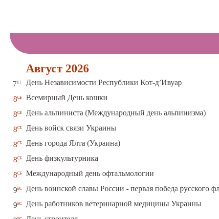
Август 2026
пт
День Независимости Республики Кот-д’Ивуар
7
сб
Всемирный День кошки
8
сб
День альпиниста (Международный день альпинизма)
8
сб
День войск связи Украины
8
сб
День города Ялта (Украина)
8
сб
День физкультурника
8
сб
Международный день офтальмологии
8
вс
День воинской славы России - первая победа русского ф
9
вс
День работников ветеринарной медицины Украины
9
вс
День строителя