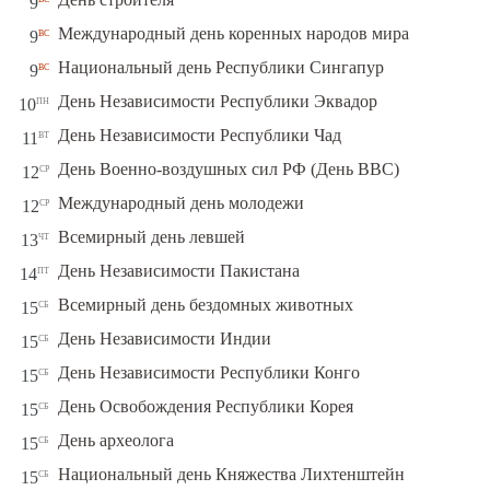
9
вс
Международный день коренных народов мира
9
вс
Национальный день Республики Сингапур
9
пн
День Независимости Республики Эквадор
10
вт
День Независимости Республики Чад
11
ср
День Военно-воздушных сил РФ (День ВВС)
12
ср
Международный день молодежи
12
чт
Всемирный день левшей
13
пт
День Независимости Пакистана
14
сб
Всемирный день бездомных животных
15
сб
День Независимости Индии
15
сб
День Независимости Республики Конго
15
сб
День Освобождения Республики Корея
15
сб
День археолога
15
сб
Национальный день Княжества Лихтенштейн
15