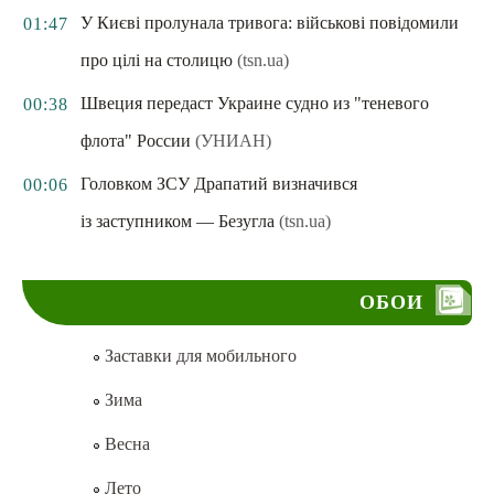
У Києві пролунала тривога: військові повідомили
01:47
про цілі на столицю
(tsn.ua)
Швеция передаст Украине судно из "теневого
00:38
флота" России
(УНИАН)
Головком ЗСУ Драпатий визначився
00:06
із заступником — Безугла
(tsn.ua)
ОБОИ
Заставки для мобильного
Зима
Весна
Лето