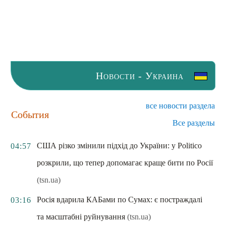
Новости - Украина
все новости раздела
События
Все разделы
США різко змінили підхід до України: у Politico
04:57
розкрили, що тепер допомагає краще бити по Росії
(tsn.ua)
Росія вдарила КАБами по Сумах: є постраждалі
03:16
та масштабні руйнування
(tsn.ua)