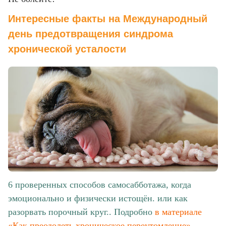
Интересные факты на Международный
день предотвращения синдрома
хронической усталости
6 проверенных способов самосабботажа, когда
эмоционально и физически истощён. или как
разорвать порочный круг.. Подробно
в материале
«Как преодолеть хроническое переутомление»
,