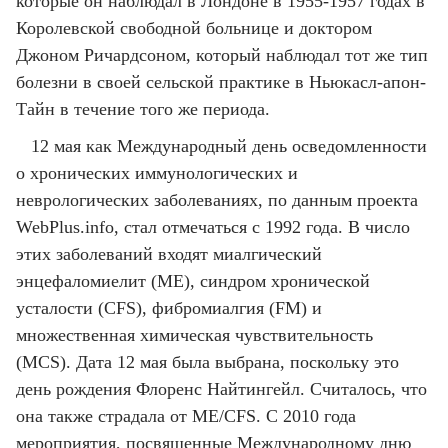
которые он наблюдал в Лондоне в 1955-1957 годах в
Королевской свободной больнице и доктором
Джоном Ричардсоном, который наблюдал тот же тип
болезни в своей сельской практике в Ньюкасл-апон-
Тайн в течение того же периода.
12 мая как Международный день осведомленности
о хронических иммунологических и
неврологических заболеваниях, по данным проекта
WebPlus.info, стал отмечаться с 1992 года. В число
этих заболеваний входят миалгический
энцефаломиелит (ME), синдром хронической
усталости (CFS), фибромиалгия (FM) и
множественная химическая чувствительность
(MCS). Дата 12 мая была выбрана, поскольку это
день рождения Флоренс Найтингейл. Считалось, что
она также страдала от ME/CFS. C 2010 года
мероприятия, посвященные Международному дню