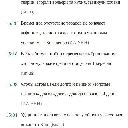
тварин: згоріли вольєри та кухня, загинули собаки
(tsn.ua)
Временное отсутствие товаров не означает
15:28
дефицита, логистика адаптируется к новым
условиям — Коваленко
(ИА УНН)
В Україні масштабно переглядають бронювання:
15:18
хто і чому може втратити статус від 1 вересня
(tsn.ua)
Чтобы астры цвели долго и пышно: «золотые
15:08
правила» для каждого садовода на каждый день
(ИА УНН)
Удари по танкерах: яку важливу обіцянку готується
15:01
виконати Київ
(tsn.ua)