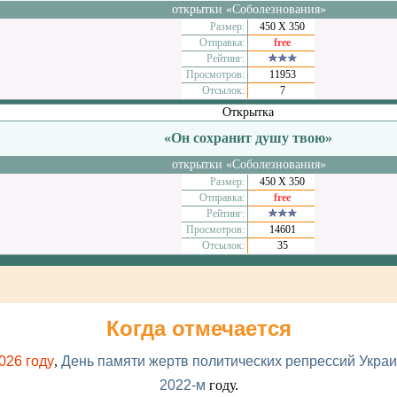
открытки «Соболезнования»
Размер:
450 Х 350
Отправка:
free
Рейтинг:
Просмотров:
11953
Отсылок:
7
Открытка
«Он сохранит душу твою»
открытки «Соболезнования»
Размер:
450 Х 350
Отправка:
free
Рейтинг:
Просмотров:
14601
Отсылок:
35
Когда отмечается
026 году
,
День памяти жертв политических репрессий Украи
2022-м
году.