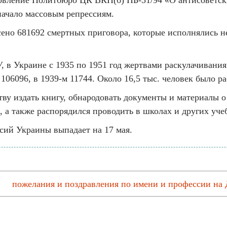
овление Политбюро ЦК ВКП(б) ПБ-51/94 «О антисоветских
чало массовым репрессиям.
есено 681692 смертных приговора, которые исполнялись 
в Украине с 1935 по 1951 год жертвами раскулачивания с
 106096, в 1939-м 11744. Около 16,5 тыс. человек было ра
тву издать книгу, обнародовать документы и материалы о
, а также распорядился проводить в школах и других уче
сий Украины выпадает на 17 мая.
пожелания и поздравления по имени и профессии на 