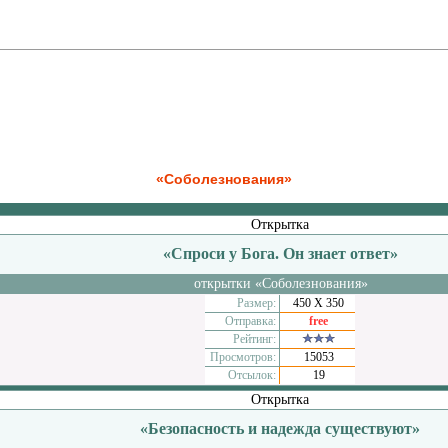
«Соболезнования»
Открытка
«Спроси у Бога. Он знает ответ»
открытки «Соболезнования»
Размер:
450 Х 350
Отправка:
free
Рейтинг:
Просмотров:
15053
Отсылок:
19
Открытка
«Безопасность и надежда существуют»