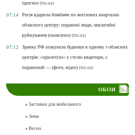
прогноз
(tsn.ua)
Росія вдарила бомбами по житлових кварталах
07:14
обласного центру: поранені люди, масштабні
руйнування (оновлено)
(tsn.ua)
Зранку РФ атакувала будинки в одному з обласних
07:12
центрів: «прилетіло» у стелю квартири, є
поранений — (фото, відео)
(tsn.ua)
ОБОИ
Заставки для мобильного
Зима
Весна