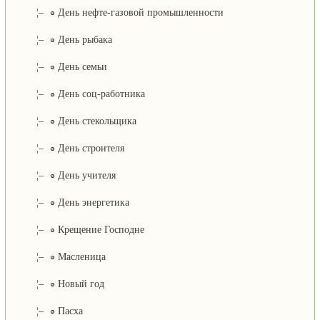
¦–
День нефте-газовой промышленности
¦–
День рыбака
¦–
День семьи
¦–
День соц-работника
¦–
День стекольщика
¦–
День строителя
¦–
День учителя
¦–
День энергетика
¦–
Крещение Господне
¦–
Масленица
¦–
Новый год
¦–
Пасха