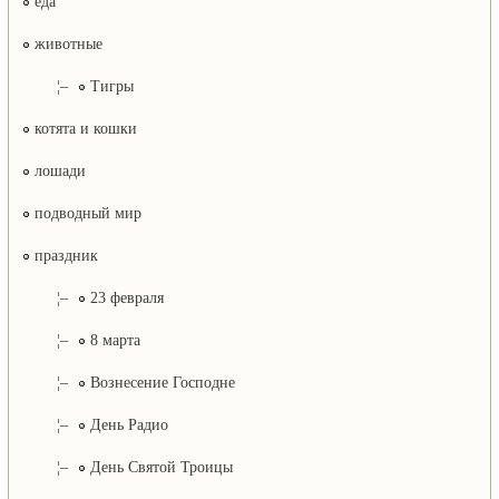
еда
животные
¦–
Тигры
котята и кошки
лошади
подводный мир
праздник
¦–
23 февраля
¦–
8 марта
¦–
Вознесение Господне
¦–
День Радио
¦–
День Святой Троицы