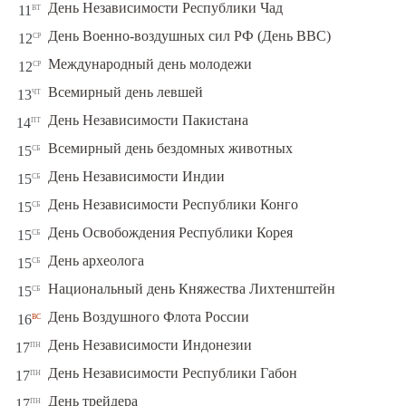
вт
День Независимости Республики Чад
11
ср
День Военно-воздушных сил РФ (День ВВС)
12
ср
Международный день молодежи
12
чт
Всемирный день левшей
13
пт
День Независимости Пакистана
14
сб
Всемирный день бездомных животных
15
сб
День Независимости Индии
15
сб
День Независимости Республики Конго
15
сб
День Освобождения Республики Корея
15
сб
День археолога
15
сб
Национальный день Княжества Лихтенштейн
15
вс
День Воздушного Флота России
16
пн
День Независимости Индонезии
17
пн
День Независимости Республики Габон
17
пн
День трейдера
17