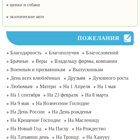
щенки и собаки
экзотические авто
ПОЖЕЛАНИЯ
Благодарность
Благополучия
Благословений
Брачные
Веры
Владельцу фирмы, компании
Военным и призывникам
Выпускникам
День всех влюблённых
Друзьям
Духовного роста
Любимым
Матери
На 1 Апреля
На 1 мая
На 1 сентября
На 23 февраля
На 8 марта
На 9 мая
На Вознесение Господне
На День России
На День рожденья
На Крещение Господне
На Масленицу
На Новый Год
На Пасху
На Рождество
На Татьянин день
На Троицу
На Хануку