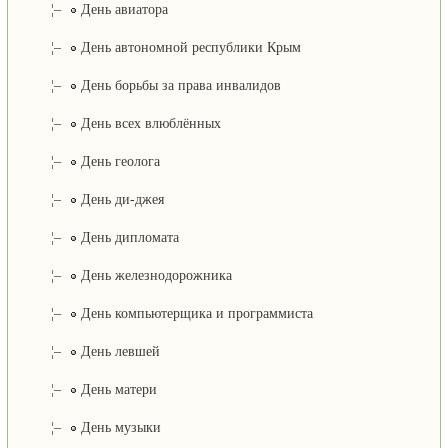
¦–
День авиатора
¦–
День автономной республики Крым
¦–
День борьбы за права инвалидов
¦–
День всех влюблённых
¦–
День геолога
¦–
День ди-джея
¦–
День дипломата
¦–
День железнодорожника
¦–
День компьютерщика и программиста
¦–
День левшей
¦–
День матери
¦–
День музыки