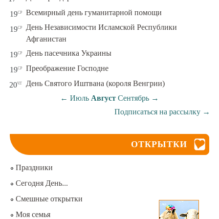
ср
Всемирный день гуманитарной помощи
19
День Независимости Исламской Республики
ср
19
Афганистан
ср
День пасечника Украины
19
ср
Преображение Господне
19
чт
День Святого Иштвана (короля Венгрии)
20
←
Июль
Август
Сентябрь
→
Подписаться на рассылку
→
ОТКРЫТКИ
Праздники
Сегодня День...
Смешные открытки
Моя семья