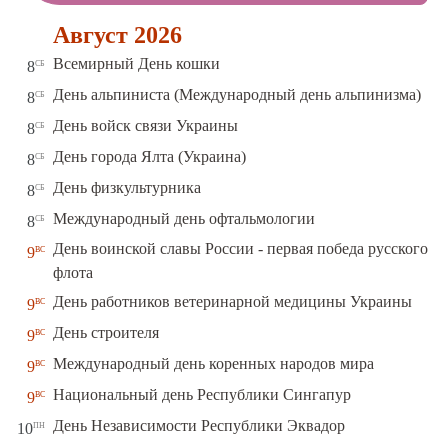
Август 2026
сб
Всемирный День кошки
8
сб
День альпиниста (Международный день альпинизма)
8
сб
День войск связи Украины
8
сб
День города Ялта (Украина)
8
сб
День физкультурника
8
сб
Международный день офтальмологии
8
День воинской славы России - первая победа русского
вс
9
флота
вс
День работников ветеринарной медицины Украины
9
вс
День строителя
9
вс
Международный день коренных народов мира
9
вс
Национальный день Республики Сингапур
9
пн
День Независимости Республики Эквадор
10