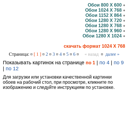
Обои 800 X 600
Обои 1024 X 768
Обои 1152 X 864
Обои 1280 X 720
Обои 1280 X 768
Обои 1280 X 960
Обои 1280 X 1024
скачать формат 1024 X 768
Страница: ¤
[ 1 ]
¤
2
¤
3
¤
4
¤
5
¤
6
¤
« назад
¤
далее »
Показывать картинок на странице
|
по 4
|
по 9
по 1
|
по 12
Для загрузки или установки качественной картинки
обоев на рабочий стол, при просмотре, кликните по
изображению и следуйте инструкциям по установке.