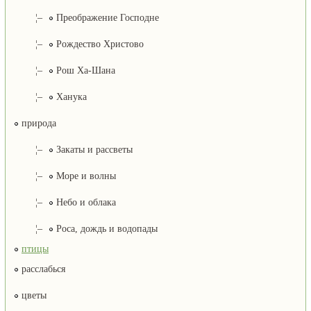
¦–
Преображение Господне
¦–
Рождество Христово
¦–
Рош Ха-Шана
¦–
Ханука
природа
¦–
Закаты и рассветы
¦–
Море и волны
¦–
Небо и облака
¦–
Роса, дождь и водопады
птицы
расслабься
цветы