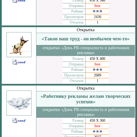
Размер:
450 Х 348
Отправка:
free
Рейтинг:
Просмотров:
2436
Отсылок:
1
Открытка
«Таков наш труд - он необычен чем-то»
открытки «День PR-специалиста и работников
рекламы»
Размер:
450 Х 400
Отправка:
free
Рейтинг:
Просмотров:
2689
Отсылок:
1
Открытка
«Работнику рекламы желаю творческих
успехов»
открытки «День PR-специалиста и работников
рекламы»
Размер:
450 Х 360
Отправка:
free
Рейтинг: