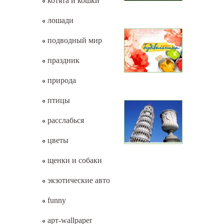
котята и кошки
лошади
подводный мир
праздник
природа
птицы
расслабься
цветы
щенки и собаки
экзотические авто
funny
арт-wallpaper