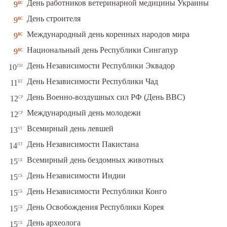
вс
День работников ветеринарной медицины Украины
9
вс
День строителя
9
вс
Международный день коренных народов мира
9
вс
Национальный день Республики Сингапур
9
пн
День Независимости Республики Эквадор
10
вт
День Независимости Республики Чад
11
ср
День Военно-воздушных сил РФ (День ВВС)
12
ср
Международный день молодежи
12
чт
Всемирный день левшей
13
пт
День Независимости Пакистана
14
сб
Всемирный день бездомных животных
15
сб
День Независимости Индии
15
сб
День Независимости Республики Конго
15
сб
День Освобождения Республики Корея
15
сб
День археолога
15