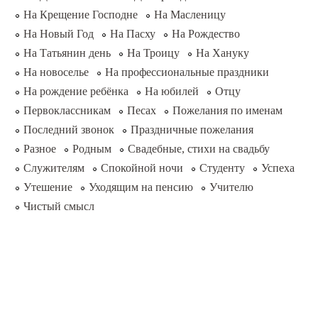
На Крещение Господне
На Масленицу
На Новый Год
На Пасху
На Рождество
На Татьянин день
На Троицу
На Хануку
На новоселье
На профессиональные праздники
На рождение ребёнка
На юбилей
Отцу
Первоклассникам
Песах
Пожелания по именам
Последний звонок
Праздничные пожелания
Разное
Родным
Свадебные, стихи на свадьбу
Служителям
Спокойной ночи
Студенту
Успеха
Утешение
Уходящим на пенсию
Учителю
Чистый смысл