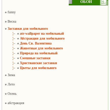
ОБОИ
funny
Весна
Заставки для мобильного
¦–
atr-wallpaper на мобильный
¦–
Абстракция для мобильного
¦–
День Св. Валентина
¦–
Животные для мобильного
¦–
Природа на мобильный
¦–
Смешные заставки
¦–
Христианские заставки
¦–
Цветы для мобильного
Зима
Лето
Осень
абстракция