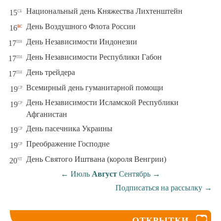
сб
Национальный день Княжества Лихтенштейн
15
вс
День Воздушного Флота России
16
пн
День Независимости Индонезии
17
пн
День Независимости Республики Габон
17
пн
День трейдера
17
ср
Всемирный день гуманитарной помощи
19
День Независимости Исламской Республики
ср
19
Афганистан
ср
День пасечника Украины
19
ср
Преображение Господне
19
чт
День Святого Иштвана (короля Венгрии)
20
←
Июль
Август
Сентябрь
→
Подписаться на рассылку
→
ОТКРЫТКИ