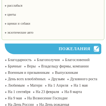
расслабься
цветы
щенки и собаки
экзотические авто
ПОЖЕЛАНИЯ
Благодарность
Благополучия
Благословений
Брачные
Веры
Владельцу фирмы, компании
Военным и призывникам
Выпускникам
День всех влюблённых
Друзьям
Духовного роста
Любимым
Матери
На 1 Апреля
На 1 мая
На 1 сентября
На 23 февраля
На 8 марта
На 9 мая
На Вознесение Господне
На День России
На День рожденья