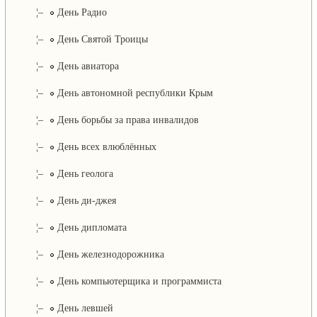
¦–
День Радио
¦–
День Святой Троицы
¦–
День авиатора
¦–
День автономной республики Крым
¦–
День борьбы за права инвалидов
¦–
День всех влюблённых
¦–
День геолога
¦–
День ди-джея
¦–
День дипломата
¦–
День железнодорожника
¦–
День компьютерщика и программиста
¦–
День левшей