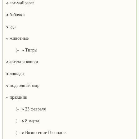
арт-wallpaper
бабочки
еда
животные
¦–
Тигры
котята и кошки
лошади
подводный мир
праздник
¦–
23 февраля
¦–
8 марта
¦–
Вознесение Господне