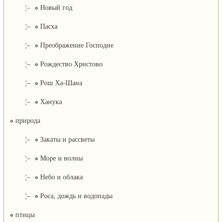
¦–
Новый год
¦–
Пасха
¦–
Преображение Господне
¦–
Рождество Христово
¦–
Рош Ха-Шана
¦–
Ханука
природа
¦–
Закаты и рассветы
¦–
Море и волны
¦–
Небо и облака
¦–
Роса, дождь и водопады
птицы