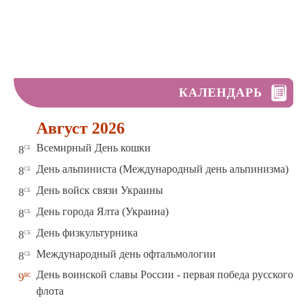
КАЛЕНДАРЬ
Август 2026
сб
Всемирный День кошки
8
сб
День альпиниста (Международный день альпинизма)
8
сб
День войск связи Украины
8
сб
День города Ялта (Украина)
8
сб
День физкультурника
8
сб
Международный день офтальмологии
8
День воинской славы России - первая победа русского
вс
9
флота