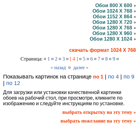
Обои 800 X 600
Обои 1024 X 768
Обои 1152 X 864
Обои 1280 X 720
Обои 1280 X 768
Обои 1280 X 960
Обои 1280 X 1024
скачать формат 1024 X 768
Страница: ¤
1
¤
2
¤
3
¤
[ 4 ]
¤
5
¤
6
¤
7
¤
8
¤
9
¤
« назад
¤
далее »
Показывать картинок на странице
|
по 4
|
по 9
по 1
|
по 12
Для загрузки или установки качественной картинки
обоев на рабочий стол, при просмотре, кликните по
изображению и следуйте инструкциям по установке.
выбрать открытку на эту тему »
выбрать пожелание на эту тему »