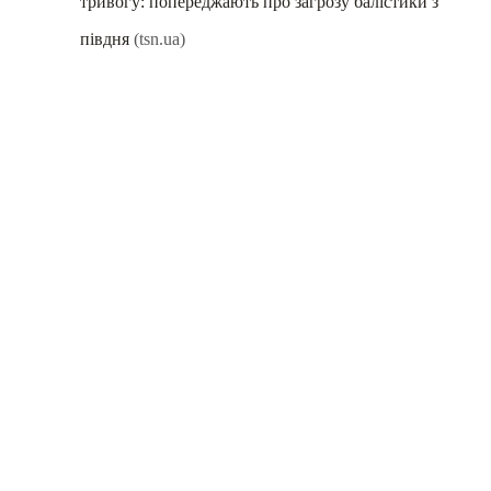
тривогу: попереджають про загрозу балістики з
півдня
(tsn.ua)