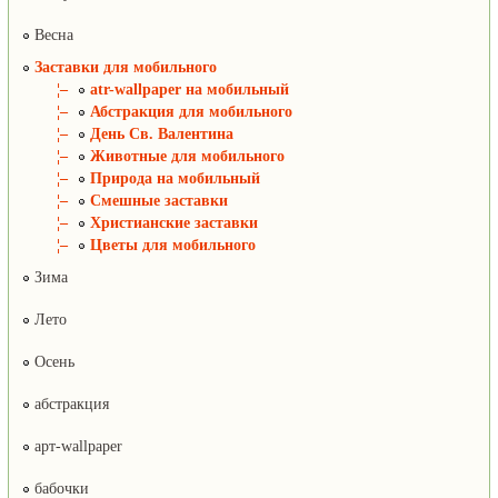
Весна
Заставки для мобильного
¦–
atr-wallpaper на мобильный
¦–
Абстракция для мобильного
¦–
День Св. Валентина
¦–
Животные для мобильного
¦–
Природа на мобильный
¦–
Смешные заставки
¦–
Христианские заставки
¦–
Цветы для мобильного
Зима
Лето
Осень
абстракция
арт-wallpaper
бабочки