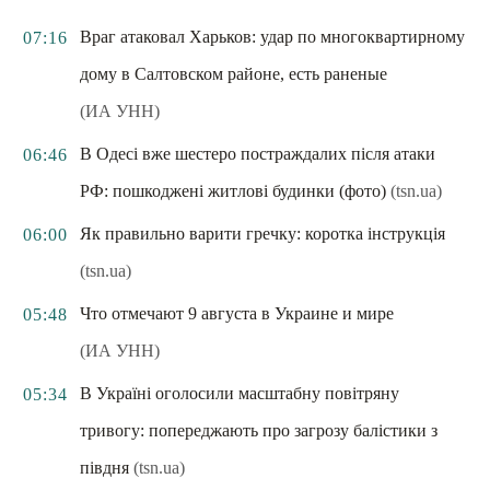
Враг атаковал Харьков: удар по многоквартирному
07:16
дому в Салтовском районе, есть раненые
(ИА УНН)
В Одесі вже шестеро постраждалих після атаки
06:46
РФ: пошкоджені житлові будинки (фото)
(tsn.ua)
Як правильно варити гречку: коротка інструкція
06:00
(tsn.ua)
Что отмечают 9 августа в Украине и мире
05:48
(ИА УНН)
В Україні оголосили масштабну повітряну
05:34
тривогу: попереджають про загрозу балістики з
півдня
(tsn.ua)