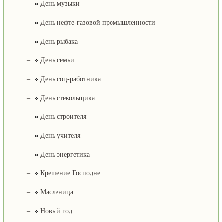
¦–
День музыки
¦–
День нефте-газовой промышленности
¦–
День рыбака
¦–
День семьи
¦–
День соц-работника
¦–
День стекольщика
¦–
День строителя
¦–
День учителя
¦–
День энергетика
¦–
Крещение Господне
¦–
Масленица
¦–
Новый год