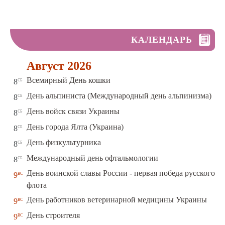
КАЛЕНДАРЬ
Август 2026
сб
Всемирный День кошки
8
сб
День альпиниста (Международный день альпинизма)
8
сб
День войск связи Украины
8
сб
День города Ялта (Украина)
8
сб
День физкультурника
8
сб
Международный день офтальмологии
8
День воинской славы России - первая победа русского
вс
9
флота
вс
День работников ветеринарной медицины Украины
9
вс
День строителя
9