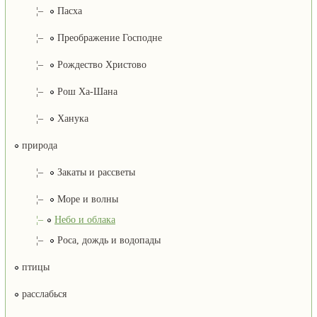
¦–
Пасха
¦–
Преображение Господне
¦–
Рождество Христово
¦–
Рош Ха-Шана
¦–
Ханука
природа
¦–
Закаты и рассветы
¦–
Море и волны
¦–
Небо и облака
¦–
Роса, дождь и водопады
птицы
расслабься