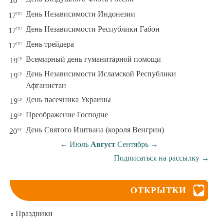
16
пн
День Независимости Индонезии
17
пн
День Независимости Республики Габон
17
пн
День трейдера
17
ср
Всемирный день гуманитарной помощи
19
День Независимости Исламской Республики
ср
19
Афганистан
ср
День пасечника Украины
19
ср
Преображение Господне
19
чт
День Святого Иштвана (короля Венгрии)
20
←
Июль
Август
Сентябрь
→
Подписаться на рассылку
→
ОТКРЫТКИ
Праздники