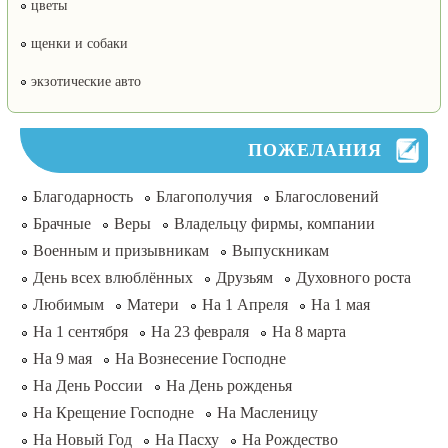
цветы
щенки и собаки
экзотические авто
ПОЖЕЛАНИЯ
Благодарность
Благополучия
Благословений
Брачные
Веры
Владельцу фирмы, компании
Военным и призывникам
Выпускникам
День всех влюблённых
Друзьям
Духовного роста
Любимым
Матери
На 1 Апреля
На 1 мая
На 1 сентября
На 23 февраля
На 8 марта
На 9 мая
На Вознесение Господне
На День России
На День рожденья
На Крещение Господне
На Масленицу
На Новый Год
На Пасху
На Рождество