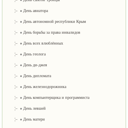
¦–
День авиатора
¦–
День автономной республики Крым
¦–
День борьбы за права инвалидов
¦–
День всех влюблённых
¦–
День геолога
¦–
День ди-джея
¦–
День дипломата
¦–
День железнодорожника
¦–
День компьютерщика и программиста
¦–
День левшей
¦–
День матери