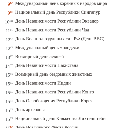
вс
Международный день коренных народов мира
9
вс
Национальный день Республики Сингапур
9
пн
День Независимости Республики Эквадор
10
вт
День Независимости Республики Чад
11
ср
День Военно-воздушных сил РФ (День ВВС)
12
ср
Международный день молодежи
12
чт
Всемирный день левшей
13
пт
День Независимости Пакистана
14
сб
Всемирный день бездомных животных
15
сб
День Независимости Индии
15
сб
День Независимости Республики Конго
15
сб
День Освобождения Республики Корея
15
сб
День археолога
15
сб
Национальный день Княжества Лихтенштейн
15
вс
День Воздушного Флота России