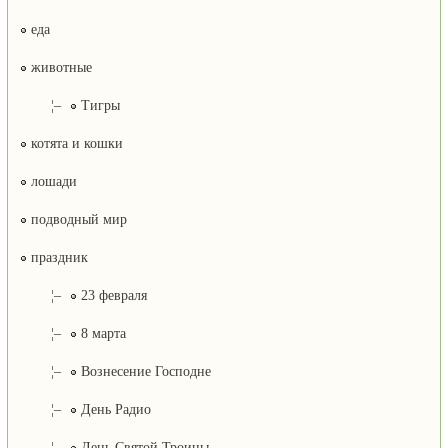
еда
животные
¦–
Тигры
котята и кошки
лошади
подводный мир
праздник
¦–
23 февраля
¦–
8 марта
¦–
Вознесение Господне
¦–
День Радио
¦–
День Святой Троицы