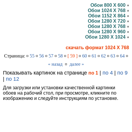
Обои 800 X 600
Обои 1024 X 768
Обои 1152 X 864
Обои 1280 X 720
Обои 1280 X 768
Обои 1280 X 960
Обои 1280 X 1024
скачать формат 1024 X 768
Страница: ¤
55
¤
56
¤
57
¤
58
¤
[ 59 ]
¤
60
¤
61
¤
62
¤
63
¤
64
¤
« назад
¤
далее »
Показывать картинок на странице
|
по 4
|
по 9
по 1
|
по 12
Для загрузки или установки качественной картинки
обоев на рабочий стол, при просмотре, кликните по
изображению и следуйте инструкциям по установке.