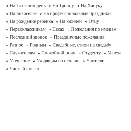
На Татьянин день
На Троицу
На Хануку
На новоселье
На профессиональные праздники
На рождение ребёнка
На юбилей
Отцу
Первоклассникам
Песах
Пожелания по именам
Последний звонок
Праздничные пожелания
Разное
Родным
Свадебные, стихи на свадьбу
Служителям
Спокойной ночи
Студенту
Успеха
Утешение
Уходящим на пенсию
Учителю
Чистый смысл