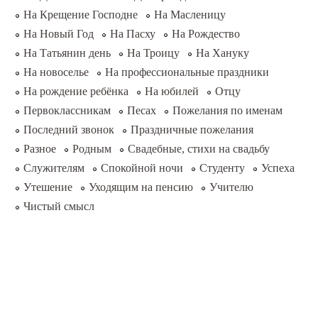
На Крещение Господне
На Масленицу
На Новый Год
На Пасху
На Рождество
На Татьянин день
На Троицу
На Хануку
На новоселье
На профессиональные праздники
На рождение ребёнка
На юбилей
Отцу
Первоклассникам
Песах
Пожелания по именам
Последний звонок
Праздничные пожелания
Разное
Родным
Свадебные, стихи на свадьбу
Служителям
Спокойной ночи
Студенту
Успеха
Утешение
Уходящим на пенсию
Учителю
Чистый смысл