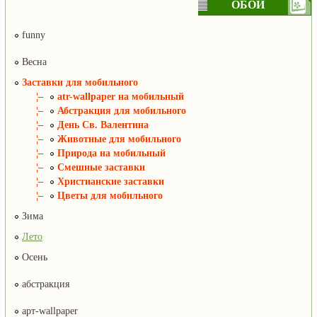
ОБОИ
funny
Весна
Заставки для мобильного
¦–
atr-wallpaper на мобильный
¦–
Абстракция для мобильного
¦–
День Св. Валентина
¦–
Животные для мобильного
¦–
Природа на мобильный
¦–
Смешные заставки
¦–
Христианские заставки
¦–
Цветы для мобильного
Зима
Лето
Осень
абстракция
арт-wallpaper