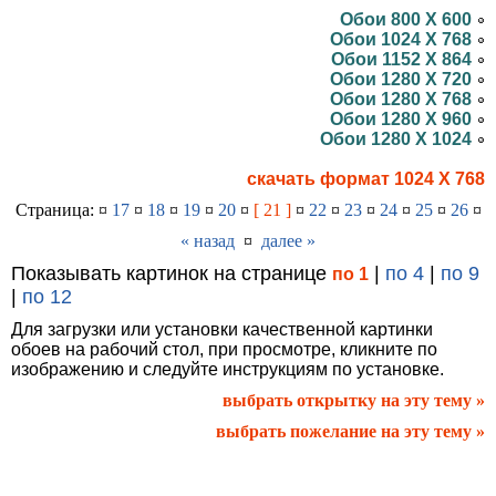
Обои 800 X 600
Обои 1024 X 768
Обои 1152 X 864
Обои 1280 X 720
Обои 1280 X 768
Обои 1280 X 960
Обои 1280 X 1024
скачать формат 1024 X 768
Страница: ¤
17
¤
18
¤
19
¤
20
¤
[ 21 ]
¤
22
¤
23
¤
24
¤
25
¤
26
¤
« назад
¤
далее »
Показывать картинок на странице
|
по 4
|
по 9
по 1
|
по 12
Для загрузки или установки качественной картинки
обоев на рабочий стол, при просмотре, кликните по
изображению и следуйте инструкциям по установке.
выбрать открытку на эту тему »
выбрать пожелание на эту тему »