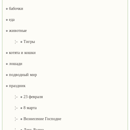
бабочки
еда
животные
¦–
Тигры
котята и кошки
лошади
подводный мир
праздник
¦–
23 февраля
¦–
8 марта
¦–
Вознесение Господне
¦–
День Радио