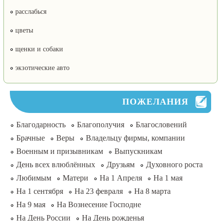
расслабься
цветы
щенки и собаки
экзотические авто
ПОЖЕЛАНИЯ
Благодарность
Благополучия
Благословений
Брачные
Веры
Владельцу фирмы, компании
Военным и призывникам
Выпускникам
День всех влюблённых
Друзьям
Духовного роста
Любимым
Матери
На 1 Апреля
На 1 мая
На 1 сентября
На 23 февраля
На 8 марта
На 9 мая
На Вознесение Господне
На День России
На День рожденья