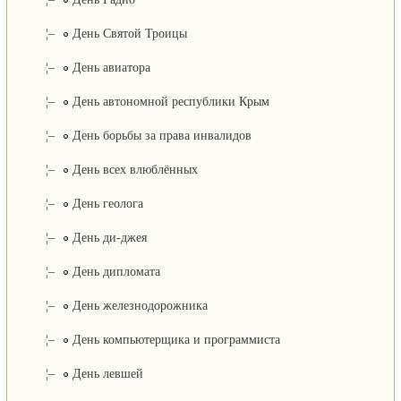
¦–
День Святой Троицы
¦–
День авиатора
¦–
День автономной республики Крым
¦–
День борьбы за права инвалидов
¦–
День всех влюблённых
¦–
День геолога
¦–
День ди-джея
¦–
День дипломата
¦–
День железнодорожника
¦–
День компьютерщика и программиста
¦–
День левшей