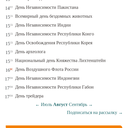
пт
День Независимости Пакистана
14
сб
Всемирный день бездомных животных
15
сб
День Независимости Индии
15
сб
День Независимости Республики Конго
15
сб
День Освобождения Республики Корея
15
сб
День археолога
15
сб
Национальный день Княжества Лихтенштейн
15
вс
День Воздушного Флота России
16
пн
День Независимости Индонезии
17
пн
День Независимости Республики Габон
17
пн
День трейдера
17
←
Июль
Август
Сентябрь
→
Подписаться на рассылку
→