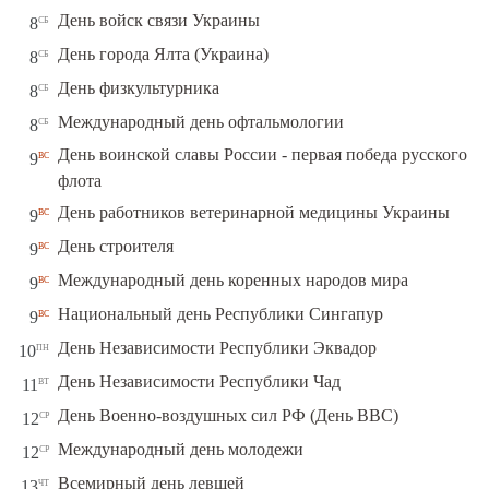
сб
День войск связи Украины
8
сб
День города Ялта (Украина)
8
сб
День физкультурника
8
сб
Международный день офтальмологии
8
День воинской славы России - первая победа русского
вс
9
флота
вс
День работников ветеринарной медицины Украины
9
вс
День строителя
9
вс
Международный день коренных народов мира
9
вс
Национальный день Республики Сингапур
9
пн
День Независимости Республики Эквадор
10
вт
День Независимости Республики Чад
11
ср
День Военно-воздушных сил РФ (День ВВС)
12
ср
Международный день молодежи
12
чт
Всемирный день левшей
13