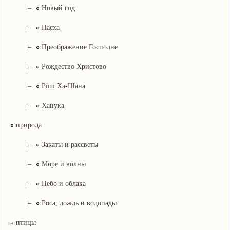
¦–
Новый год
¦–
Пасха
¦–
Преображение Господне
¦–
Рождество Христово
¦–
Рош Ха-Шана
¦–
Ханука
природа
¦–
Закаты и рассветы
¦–
Море и волны
¦–
Небо и облака
¦–
Роса, дождь и водопады
птицы