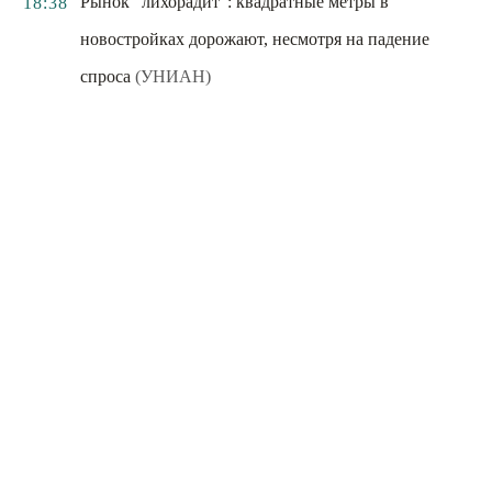
Рынок "лихорадит": квадратные метры в
18:38
новостройках дорожают, несмотря на падение
спроса
(УНИАН)