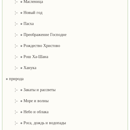
¦–
Масленица
¦–
Новый год
¦–
Пасха
¦–
Преображение Господне
¦–
Рождество Христово
¦–
Рош Ха-Шана
¦–
Ханука
природа
¦–
Закаты и рассветы
¦–
Море и волны
¦–
Небо и облака
¦–
Роса, дождь и водопады