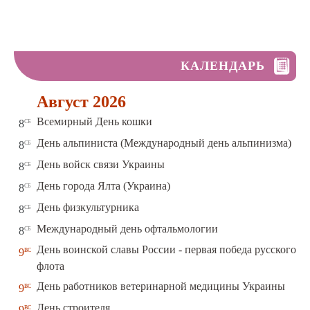
КАЛЕНДАРЬ
Август 2026
сб
Всемирный День кошки
8
сб
День альпиниста (Международный день альпинизма)
8
сб
День войск связи Украины
8
сб
День города Ялта (Украина)
8
сб
День физкультурника
8
сб
Международный день офтальмологии
8
День воинской славы России - первая победа русского
вс
9
флота
вс
День работников ветеринарной медицины Украины
9
вс
День строителя
9