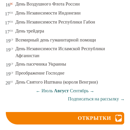
вс
День Воздушного Флота России
16
пн
День Независимости Индонезии
17
пн
День Независимости Республики Габон
17
пн
День трейдера
17
ср
Всемирный день гуманитарной помощи
19
День Независимости Исламской Республики
ср
19
Афганистан
ср
День пасечника Украины
19
ср
Преображение Господне
19
чт
День Святого Иштвана (короля Венгрии)
20
←
Июль
Август
Сентябрь
→
Подписаться на рассылку
→
ОТКРЫТКИ