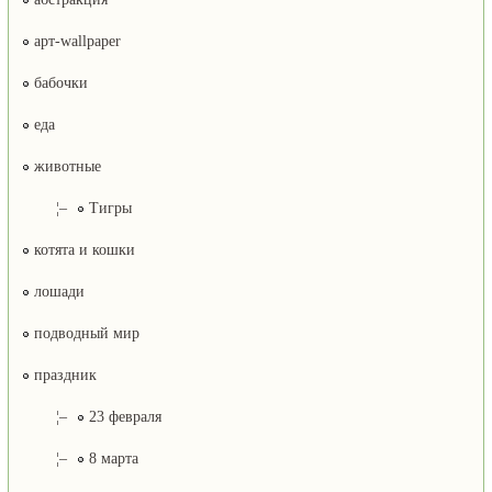
арт-wallpaper
бабочки
еда
животные
¦–
Тигры
котята и кошки
лошади
подводный мир
праздник
¦–
23 февраля
¦–
8 марта