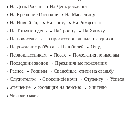
На День России
На День рожденья
На Крещение Господне
На Масленицу
На Новый Год
На Пасху
На Рождество
На Татьянин день
На Троицу
На Хануку
На новоселье
На профессиональные праздники
На рождение ребёнка
На юбилей
Отцу
Первоклассникам
Песах
Пожелания по именам
Последний звонок
Праздничные пожелания
Разное
Родным
Свадебные, стихи на свадьбу
Служителям
Спокойной ночи
Студенту
Успеха
Утешение
Уходящим на пенсию
Учителю
Чистый смысл