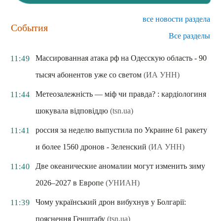
все новости раздела
События
Все разделы
Массированная атака рф на Одесскую область - 90
11:49
тысяч абонентов уже со светом
(ИА УНН)
Метеозалежність — міф чи правда? : кардіологиня
11:44
шокувала відповіддю
(tsn.ua)
россия за неделю выпустила по Украине 61 ракету
11:41
и более 1560 дронов - Зеленский
(ИА УНН)
Две океанические аномалии могут изменить зиму
11:40
2026–2027 в Европе
(УНИАН)
Чому український дрон вибухнув у Болгарії:
11:39
пояснення Генштабу
(tsn.ua)