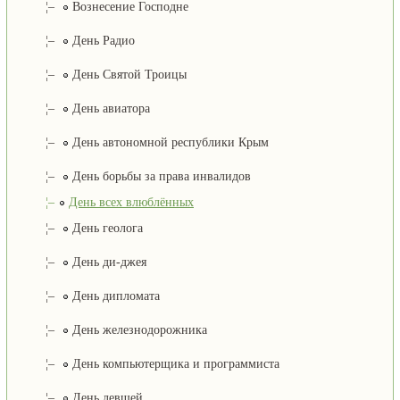
¦–
Вознесение Господне
¦–
День Радио
¦–
День Святой Троицы
¦–
День авиатора
¦–
День автономной республики Крым
¦–
День борьбы за права инвалидов
¦–
День всех влюблённых
¦–
День геолога
¦–
День ди-джея
¦–
День дипломата
¦–
День железнодорожника
¦–
День компьютерщика и программиста
¦–
День левшей