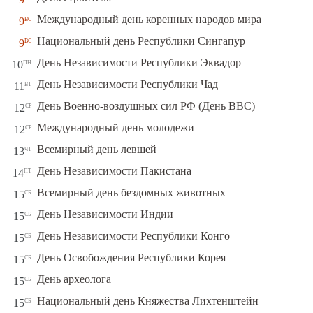
вс
Международный день коренных народов мира
9
вс
Национальный день Республики Сингапур
9
пн
День Независимости Республики Эквадор
10
вт
День Независимости Республики Чад
11
ср
День Военно-воздушных сил РФ (День ВВС)
12
ср
Международный день молодежи
12
чт
Всемирный день левшей
13
пт
День Независимости Пакистана
14
сб
Всемирный день бездомных животных
15
сб
День Независимости Индии
15
сб
День Независимости Республики Конго
15
сб
День Освобождения Республики Корея
15
сб
День археолога
15
сб
Национальный день Княжества Лихтенштейн
15