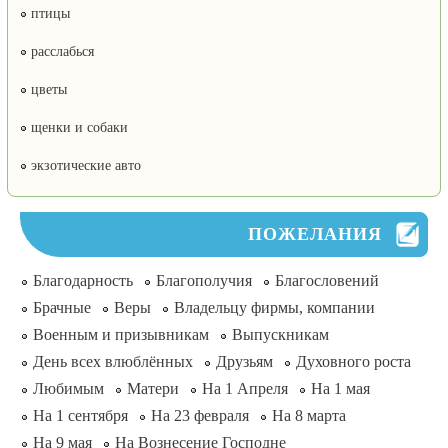
птицы
расслабься
цветы
щенки и собаки
экзотические авто
ПОЖЕЛАНИЯ
Благодарность
Благополучия
Благословений
Брачные
Веры
Владельцу фирмы, компании
Военным и призывникам
Выпускникам
День всех влюблённых
Друзьям
Духовного роста
Любимым
Матери
На 1 Апреля
На 1 мая
На 1 сентября
На 23 февраля
На 8 марта
На 9 мая
На Вознесение Господне