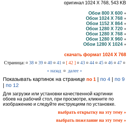
оригинал 1024 X 768, 543 KB
Обои 800 X 600
Обои 1024 X 768
Обои 1152 X 864
Обои 1280 X 720
Обои 1280 X 768
Обои 1280 X 960
Обои 1280 X 1024
скачать формат 1024 X 768
Страница: ¤
38
¤
39
¤
40
¤
41
¤
[ 42 ]
¤
43
¤
44
¤
45
¤
46
¤
47
¤
« назад
¤
далее »
Показывать картинок на странице
|
по 4
|
по 9
по 1
|
по 12
Для загрузки или установки качественной картинки
обоев на рабочий стол, при просмотре, кликните по
изображению и следуйте инструкциям по установке.
выбрать открытку на эту тему »
выбрать пожелание на эту тему »