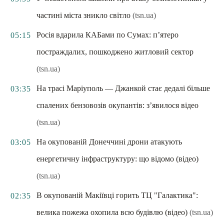
частині міста зникло світло
(tsn.ua)
Росія вдарила КАБами по Сумах: п’ятеро
05:15
постраждалих, пошкоджено житловий сектор
(tsn.ua)
На трасі Маріуполь — Джанкой стає дедалі більше
03:35
спалених бензовозів окупантів: з’явилося відео
(tsn.ua)
На окупованій Донеччині дрони атакують
03:05
енергетичну інфраструктуру: що відомо (відео)
(tsn.ua)
В окупованій Макіївці горить ТЦ "Галактика":
02:35
велика пожежа охопила всю будівлю (відео)
(tsn.ua)