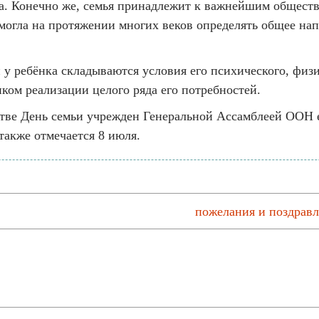
ва. Конечно же, семья принадлежит к важнейшим общест
 могла на протяжении многих веков определять общее н
й у ребёнка складываются условия его психического, физ
иком реализации целого ряда его потребностей.
ве День семьи учрежден Генеральной Ассамблеей ООН ещ
также отмечается 8 июля.
пожелания и поздравл