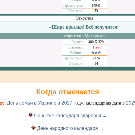
Рейтинг:
Просмотров:
14941
Отсылок:
53
Открытка
«Шире крылья! Всё получится»
открытки «Моя семья»
Размер:
400 Х 320
Отправка:
free
Рейтинг:
Просмотров:
7174
Отсылок:
14
Когда отмечается
ду
,
День семьи в Украине в 2027 году
, календарная дата в
202
Событие календаря здоровья →
День народного календаря →