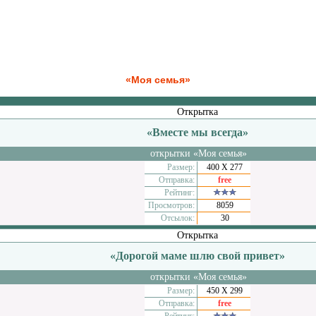
«Моя семья»
Открытка
«Вместе мы всегда»
открытки «Моя семья»
Размер:
400 Х 277
Отправка:
free
Рейтинг:
Просмотров:
8059
Отсылок:
30
Открытка
«Дорогой маме шлю свой привет»
открытки «Моя семья»
Размер:
450 Х 299
Отправка:
free