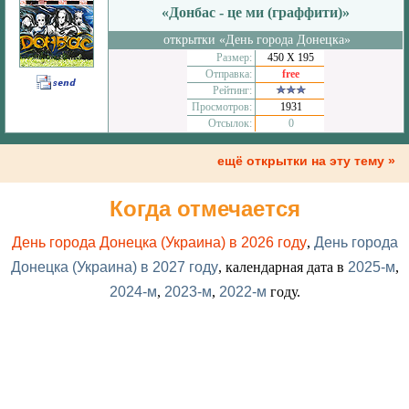
«Донбас - це ми (граффити)»
открытки «День города Донецка»
Размер:
450 Х 195
Отправка:
free
Рейтинг:
Просмотров:
1931
Отсылок:
0
ещё открытки на эту тему »
Когда отмечается
День города Донецка (Украина) в 2026 году
,
День города
Донецка (Украина) в 2027 году
, календарная дата в
2025-м
,
2024-м
,
2023-м
,
2022-м
году.