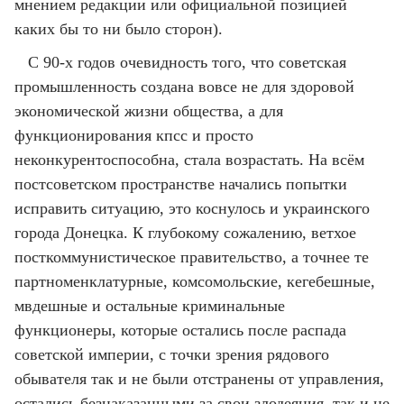
мнением редакции или официальной позицией
каких бы то ни было сторон).
С 90-х годов очевидность того, что советская
промышленность создана вовсе не для здоровой
экономической жизни общества, а для
функционирования кпсс и просто
неконкурентоспособна, стала возрастать. На всём
постсоветском пространстве начались попытки
исправить ситуацию, это коснулось и украинского
города Донецка. К глубокому сожалению, ветхое
посткоммунистическое правительство, а точнее те
партноменклатурные, комсомольские, кегебешные,
мвдешные и остальные криминальные
функционеры, которые остались после распада
советской империи, с точки зрения рядового
обывателя так и не были отстранены от управления,
остались безнаказанными за свои злодеяния, так и не