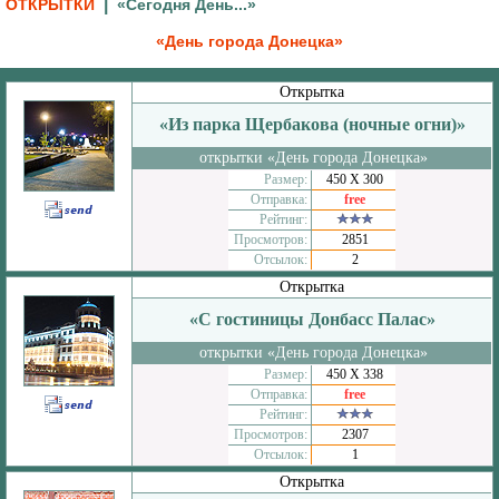
|
ОТКРЫТКИ
«Сегодня День...»
«День города Донецка»
Открытка
«Из парка Щербакова (ночные огни)»
открытки «День города Донецка»
Размер:
450 Х 300
Отправка:
free
Рейтинг:
Просмотров:
2851
Отсылок:
2
Открытка
«С гостиницы Донбасс Палас»
открытки «День города Донецка»
Размер:
450 Х 338
Отправка:
free
Рейтинг:
Просмотров:
2307
Отсылок:
1
Открытка