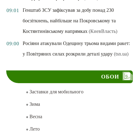
Генштаб ЗСУ зафіксував за добу понад 230
09:01
боєзіткнень, найбільше на Покровському та
Костянтинівському напрямках
(КиевВласть)
Росіяни атакували Одещину трьома видами ракет:
09:00
у Повітряних силах розкрили деталі удару
(tsn.ua)
ОБОИ
Заставки для мобильного
Зима
Весна
Лето