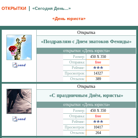
|
ОТКРЫТКИ
«Сегодня День...»
«День юриста»
Открытка
«Поздравляю с Днем знатоков Фемиды»
открытки «День юриста»
Размер:
450 Х 350
Отправка:
free
Рейтинг:
Просмотров:
14327
Отсылок:
389
Открытка
«С праздничным Днём, юристы»
открытки «День юриста»
Размер:
450 Х 350
Отправка:
free
Рейтинг:
Просмотров:
10417
Отсылок:
264