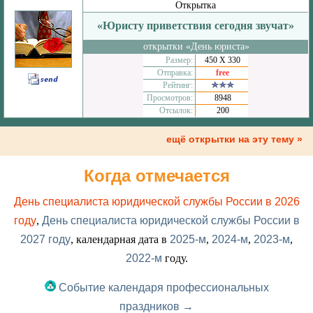
Открытка
«Юристу приветствия сегодня звучат»
открытки «День юриста»
Размер:
450 Х 330
Отправка:
free
Рейтинг:
Просмотров:
8948
Отсылок:
200
ещё открытки на эту тему »
Когда отмечается
День специалиста юридической службы России в 2026
году
,
День специалиста юридической службы России в
2027 году
, календарная дата в
2025-м
,
2024-м
,
2023-м
,
2022-м
году.
Событие календаря профессиональных
праздников →