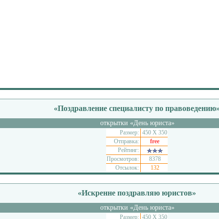
«Поздравление специалисту по правоведению
открытки «День юриста»
Размер:
450 Х 350
Отправка:
free
Рейтинг:
Просмотров:
8378
Отсылок:
132
«Искренне поздравляю юристов»
открытки «День юриста»
Размер:
450 Х 350