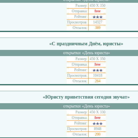
Размер:
450 Х 350
Отправка:
free
Рейтинг:
Просмотров:
14327
Отсылок:
389
«С праздничным Днём, юристы»
открытки «День юриста»
Размер:
450 Х 350
Отправка:
free
Рейтинг:
Просмотров:
10418
Отсылок:
264
«Юристу приветствия сегодня звучат»
открытки «День юриста»
Размер:
450 Х 330
Отправка:
free
Рейтинг:
Просмотров:
8948
Отсылок:
200