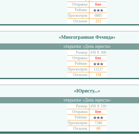
Отправка:
free
Рейтинг:
Просмотров:
6805
Отсылок:
212
«Многогранная Фемида»
открытки «День юриста»
Размер:
450 Х 300
Отправка:
free
Рейтинг:
Просмотров:
12227
Отсылок:
118
«Юристу...»
открытки «День юриста»
Размер:
450 Х 330
Отправка:
free
Рейтинг:
Просмотров:
7346
Отсылок:
69