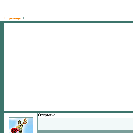
Страница:
1
.
Открытка