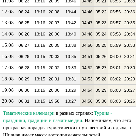
11.08
06:23
13:16
20:09
13:46
04:45
05:21
05:55
20:38
12.08
06:24
13:16
20:08
13:44
04:46
05:22
05:56
20:36
13.08
06:25
13:16
20:07
13:42
04:47
05:23
05:57
20:35
14.08
06:26
13:16
20:06
13:40
04:48
05:24
05:58
20:34
15.08
06:27
13:16
20:05
13:38
04:50
05:25
05:59
20:33
16.08
06:28
13:15
20:03
13:35
04:51
05:26
06:00
20:31
17.08
06:28
13:15
20:02
13:33
04:52
05:27
06:01
20:30
18.08
06:29
13:15
20:01
13:31
04:53
05:28
06:02
20:29
19.08
06:30
13:15
20:00
13:29
04:54
05:29
06:03
20:27
20.08
06:31
13:15
19:58
13:27
04:56
05:30
06:03
20:26
Тематические календари
в разных странах:
Турция -
праздники, традиции и памятные дни
. Напоминаем, что лето
прекрасная пора для туристических путешествий и отдыха, а
Ширнак имеет массу достопримечательностей.