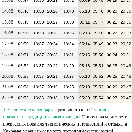
13.08
06:47
13:38
20:29
13:42
05:09
05:45
06:19
20:57
14.08
06:48
13:38
20:28
13:40
05:10
05:46
06:20
20:56
15.08
06:49
13:38
20:27
13:38
05:11
05:47
06:21
20:55
16.08
06:50
13:38
20:26
13:36
05:13
05:48
06:22
20:53
17.08
06:50
13:37
20:24
13:34
05:14
05:49
06:23
20:52
18.08
06:51
13:37
20:23
13:31
05:15
05:50
06:24
20:51
19.08
06:52
13:37
20:22
13:29
05:16
05:51
06:25
20:49
20.08
06:53
13:37
20:21
13:27
05:18
05:52
06:25
20:48
21.08
06:54
13:37
20:19
13:25
05:19
05:53
06:26
20:47
22.08
06:55
13:36
20:18
13:23
05:20
05:54
06:27
20:45
Тематические календари
в разных странах:
Турция -
праздники, традиции и памятные дни
. Напоминаем, что лето
прекрасная пора для туристических путешествий и отдыха, а
Кахраманмараш имеет массу достопримечательностей.