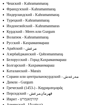
Чешский - Kahramanmaraş
Французский - Kahramanmaraş
Нидерландский - Kahramanmaraş
Турецкий - Kahramanmaraş
Индонезийский - Kahramanmaras
Курдский - Meres или Gurgum
Волапюк - Kahramanmaraş
Русский - Кахраманмараш
Арабский - مرعش
Азербайджанский - Qəhrəmanmaraş
Белорусский - Горад Кахраманмараш
Болгарский - Кахраманмараш
Каталанский - Maraix
Сорани или центральнокурдский - مەرعەش
Димли - Gurgum
Греческий (1453-) - Καχραμανμαράς
Персидский - قهرمان‌مرعش
Иврит - קהרמאנמרש
Армянский - Մարաշ