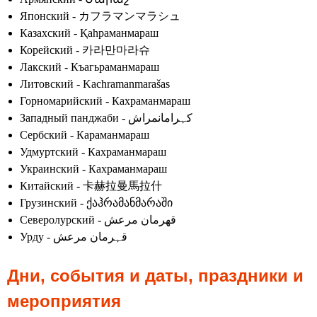
Японский - カフラマンマラシュ
Казахский - Қаһраманмараш
Корейский - 카라만마라슈
Лакский - Къагьраманмараш
Литовский - Kachramanmarašas
Горномарийский - Кахраманмараш
Западный панджаби - کہرامانمراش
Сербский - Караманмараш
Удмуртский - Кахраманмараш
Украинский - Кахраманмараш
Китайский - 卡赫拉曼馬拉什
Грузинский - ქაჰრამანმარაში
Северолурский - قهرمان مرعش
Урду - قہرمان مرعش
Дни, события и даты, праздники и
мероприятия