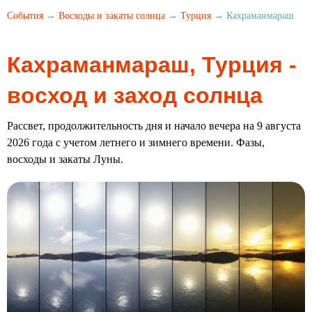
События
→
Восходы и закаты солнца
→
Турция
→ Кахраманмараш
Кахраманмараш, Турция -
восход и заход солнца
Рассвет, продолжительность дня и начало вечера на 9 августа
2026 года с учетом летнего и зимнего времени. Фазы,
восходы и закаты Луны.