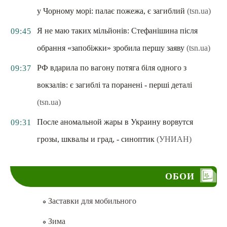
у Чорному морі: палає пожежа, є загиблий
(tsn.ua)
Я не маю таких мільйонів: Стефанішина після
09:45
обрання «запобіжки» зробила першу заяву
(tsn.ua)
РФ вдарила по вагону потяга біля одного з
09:37
вокзалів: є загиблі та поранені - перші деталі
(tsn.ua)
После аномальной жары в Украину ворвутся
09:31
грозы, шквалы и град, - синоптик
(УНИАН)
ОБОИ
Заставки для мобильного
Зима