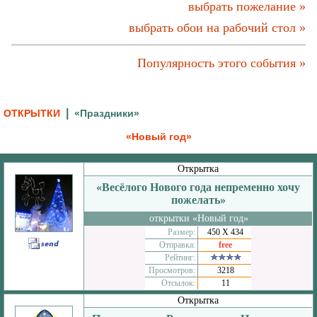
выбрать пожелание »
выбрать обои на рабочий стол »
Популярность этого события »
|
ОТКРЫТКИ
«Праздники»
«Новый год»
Открытка
«Весёлого Нового года непременно хочу
пожелать»
открытки «Новый год»
Размер:
450 Х 434
Отправка:
free
Рейтинг:
Просмотров:
3218
Отсылок:
11
Открытка