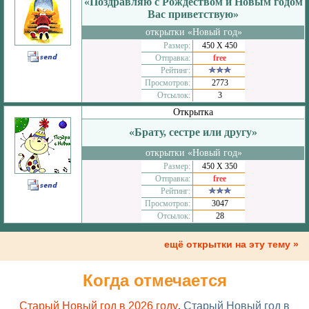
«Поздравляю с Рождеством и Новым годом
Вас приветствую»
открытки «Новый год»
Размер:
450 Х 450
Отправка:
free
Рейтинг:
Просмотров:
2773
Отсылок:
3
Открытка
«Брату, сестре или другу»
открытки «Новый год»
Размер:
450 Х 350
Отправка:
free
Рейтинг:
Просмотров:
3047
Отсылок:
28
ещё открытки на эту тему »
Когда отмечается
Старый Новый год в 2026 году
,
Старый Новый год в