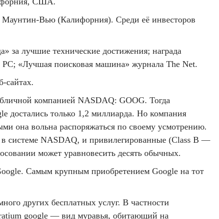
лифорния, США.
 в Маунтин-Вью (Калифорния). Среди её инвесторов
да» за лучшие технические достижения; награда
ла PC; «Лучшая поисковая машина» журнала The Net.
б-сайтах.
ла публичной компанией NASDAQ: GOOG. Тогда
le достались только 1,2 миллиарда. Но компания
ыми она вольна распоряжаться по своему усмотрению.
рь в системе NASDAQ, и привилегированные (Class B —
лосовании может уравновесить десять обычных.
Google. Самым крупным приобретением Google на тот
много других бесплатных услуг. В частности
eratium google — вид муравья, обитающий на