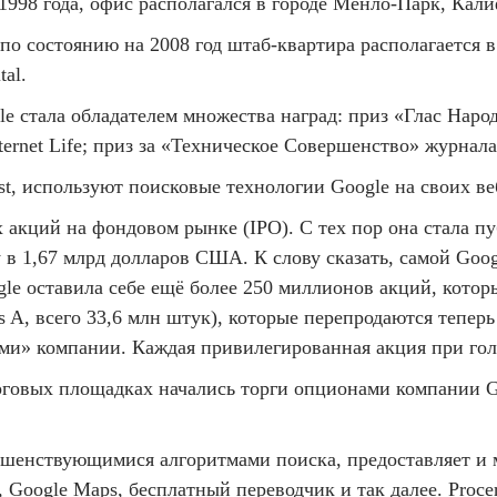
 1998 года, офис располагался в городе Менло-Парк, Ка
, по состоянию на 2008 год штаб-квартира располагается
tal.
e стала обладателем множества наград: приз «Глас Наро
ternet Life; приз за «Техническое Совершенство» журна
, используют поисковые технологии Google на своих ве
оих акций на фондовом рынке (IPO). С тех пор она ста
 1,67 млрд долларов США. К слову сказать, самой Goog
le оставила себе ещё более 250 миллионов акций, котор
s A, всего 33,6 млн штук), которые перепродаются тепе
ами» компании. Каждая привилегированная акция при го
орговых площадках начались торги опционами компании 
ершенствующимися алгоритмами поиска, предоставляет и 
, Google Maps, бесплатный переводчик и так далее. Proc