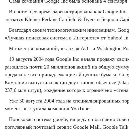
Сама компания Google Inc была основана 4 сентября
В настоящее время зарегистрирована как Google Inc
значатся Kleiner Perkins Caufield & Byers и Sequoia Capi
Благодаря своим технологическим инновациям, Googl
«Лучшая поисковая система в Интернете» от Yаhoo! In
Множество компаний, включая AOL и Washington Post
19 августа 2004 года Google Inc начала продажу св
разошлось почти 20 миллионов акций на общую сумму в
продала не все принадлежащие ей ценные бумаги. Goog
Компания выпустила акции двух типов: обычные (Clas
237,6 млн штук), хождение которых ограничено «стен
Уже 30 августа 2004 года на специализированных т
момент выступила компания YouTube.
Поисковая система google, на ряду с постоянно сов
популярный почтовый сервис Google Mail, Google Talk