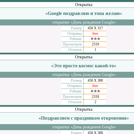
Открытка
«Google поздравляю и топа желаю»
открытки «День рождения Google»
Размер:
450 Х 317
Отправка:
free
Рейтинг:
Просмотров:
2519
Отсылок:
1
Открытка
«Это просто космос какой-то»
открытки «День рождения Google»
Размер:
450 Х 300
Отправка:
free
Рейтинг:
Просмотров:
2318
Отсылок:
2
Открытка
«Поздравляем с праздником откровения»
открытки «День рождения Google»
Размер:
450 Х 300