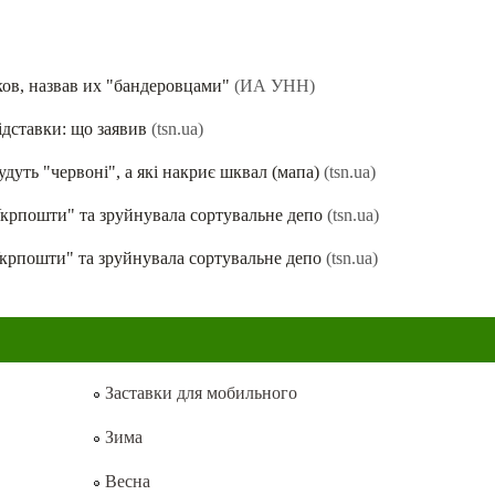
ов, назвав их "бандеровцами"
(ИА УНН)
ідставки: що заявив
(tsn.ua)
удуть "червоні", а які накриє шквал (мапа)
(tsn.ua)
Укрпошти" та зруйнувала сортувальне депо
(tsn.ua)
крпошти" та зруйнувала сортувальне депо
(tsn.ua)
Заставки для мобильного
Зима
Весна