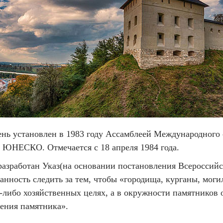
ень установлен в 1983 году Ассамблеей Международного
ЮНЕСКО. Отмечается с 18 апреля 1984 года.
азработан Указ(на основании постановления Всероссийск
анность следить за тем, чтобы «городища, курганы, мог
х-либо хозяйственных целях, а в окружности памятников
чения памятника».