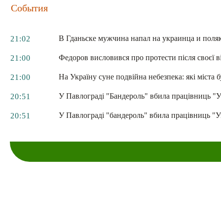
События
В Гданьске мужчина напал на украинца и поляк
21:02
Федоров висловився про протести після своєї в
21:00
На Україну суне подвійна небезпека: які міста б
21:00
У Павлограді "Бандероль" вбила працівниць "
20:51
У Павлограді "бандероль" вбила працівниць "У
20:51