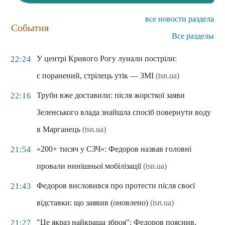
все новости раздела
События
Все разделы
У центрі Кривого Рогу лунали постріли:
22:24
є поранений, стрілець утік — ЗМІ
(tsn.ua)
Труби вже доставили: після жорсткої заяви
22:16
Зеленського влада знайшла спосіб повернути воду
в Марганець
(tsn.ua)
«200+ тисяч у СЗЧ»: Федоров назвав головні
21:54
провали нинішньої мобілізації
(tsn.ua)
Федоров висловився про протести після своєї
21:43
відставки: що заявив (оновлено)
(tsn.ua)
"Це якраз найкраща зброя": Федоров пояснив,
21:27