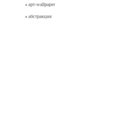
арт-wallpaper
абстракция