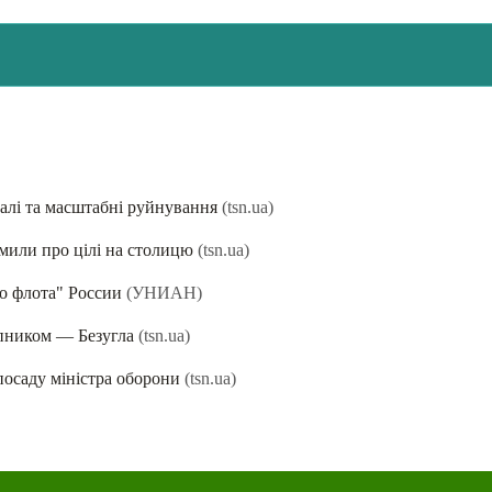
алі та масштабні руйнування
(tsn.ua)
омили про цілі на столицю
(tsn.ua)
о флота" России
(УНИАН)
упником — Безугла
(tsn.ua)
посаду міністра оборони
(tsn.ua)