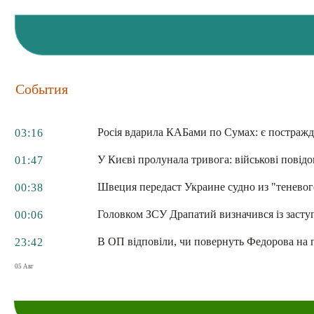
События
Росія вдарила КАБами по Сумах: є постражд
03:16
У Києві пролунала тривога: військові повід
01:47
Швеция передаст Украине судно из "теневог
00:38
Головком ЗСУ Драпатий визначився із заст
00:06
В ОП відповіли, чи повернуть Федорова на 
23:42
05 Авг