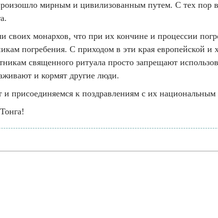
произошло мирным и цивилизованным путем. С тех пор в
а.
ли своих монархов, что при их кончине и процессии погр
кам погребения. С приходом в эти края европейской и х
тникам священного ритуала просто запрещают использова
хаживают и кормят другие люди.
т и присоединяемся к поздравлениям с их национальным
Тонга!