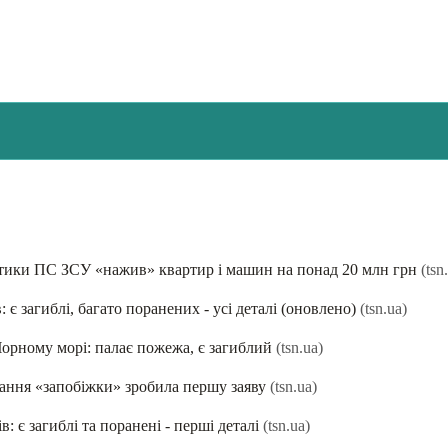
істики ПС ЗСУ «нажив» квартир і машин на понад 20 млн грн
(tsn
 є загиблі, багато поранених - усі деталі (оновлено)
(tsn.ua)
орному морі: палає пожежа, є загиблий
(tsn.ua)
рання «запобіжки» зробила першу заяву
(tsn.ua)
: є загиблі та поранені - перші деталі
(tsn.ua)