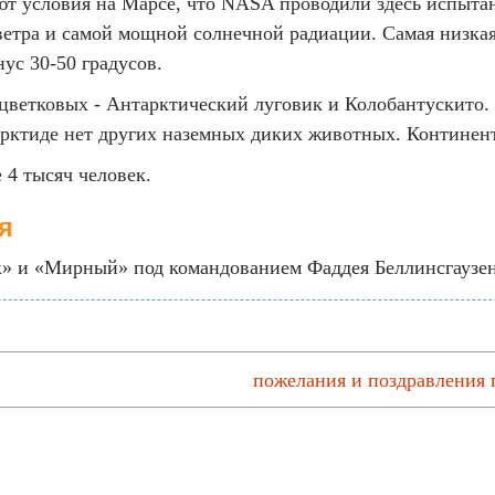
ют условия на Марсе, что NASA проводили здесь испыта
ветра и самой мощной солнечной радиации. Самая низка
ус 30-50 градусов.
 цветковых - Антарктический луговик и Колобантускито. 
рктиде нет других наземных диких животных. Континент
 4 тысяч человек.
я
ок» и «Мирный» под командованием Фаддея Беллинсгаузе
пожелания и поздравления 