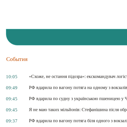
События
«Схоже, не остання підозра»: екскомандувач лог
10:05
РФ вдарила по вагону потяга на одному з вокзалів:
09:49
РФ вдарила по судну з українською пшеницею у Ч
09:45
Я не маю таких мільйонів: Стефанішина після об
09:45
РФ вдарила по вагону потяга біля одного з вокзалів
09:37