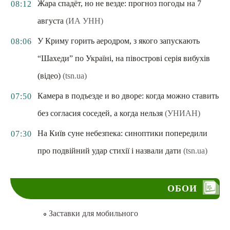
Жара спадёт, но не везде: прогноз погоды на 7
08:12
августа
(ИА УНН)
У Криму горить аеродром, з якого запускають
08:06
“Шахеди” по Україні, на півострові серія вибухів
(відео)
(tsn.ua)
Камера в подъезде и во дворе: когда можно ставить
07:50
без согласия соседей, а когда нельзя
(УНИАН)
На Київ суне небезпека: синоптики попередили
07:30
про подвійний удар стихії і назвали дати
(tsn.ua)
ОБОИ
Заставки для мобильного