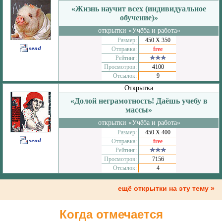
«Жизнь научит всех (индивидуальное
обучение)»
открытки «Учёба и работа»
Размер:
450 Х 350
Отправка:
free
Рейтинг:
Просмотров:
4100
Отсылок:
9
Открытка
«Долой неграмотность! Даёшь учебу в
массы»
открытки «Учёба и работа»
Размер:
450 Х 400
Отправка:
free
Рейтинг:
Просмотров:
7156
Отсылок:
4
ещё открытки на эту тему »
Когда отмечается