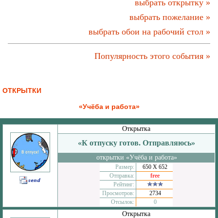
выбрать открытку »
выбрать пожелание »
выбрать обои на рабочий стол »
Популярность этого события »
ОТКРЫТКИ
«Учёба и работа»
Открытка
«К отпуску готов. Отправляюсь»
открытки «Учёба и работа»
Размер:
650 Х 652
Отправка:
free
Рейтинг:
Просмотров:
2734
Отсылок:
0
Открытка