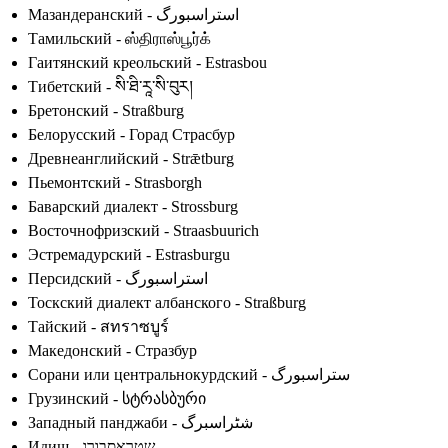
Мазандеранский - استراسبورگ
Тамильский - ஸ்திராஸ்பூர்க்
Гаитянский креольский - Estrasbou
Тибетский - སི་ཐི་རཱ་སི་བུར།
Бретонский - Straßburg
Белорусский - Горад Страсбур
Древнеанглийский - Strǣtburg
Пьемонтский - Strasborgh
Баварский диалект - Strossburg
Восточнофризский - Straasbuurich
Эстремадурский - Estrasburgu
Персидский - استراسبورگ
Тоскский диалект албанского - Straßburg
Тайский - สทราซบูร์
Македонский - Стразбур
Сорани или центральнокурдский - ستراسبورگ
Грузинский - სტრასბური
Западный панджаби - شٹراسبرگ
Идиш - שטראסבורג