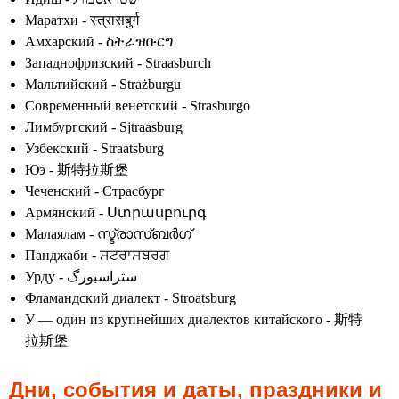
Маратхи - स्त्रासबुर्ग
Амхарский - ስትራዝቡርግ
Западнофризский - Straasburch
Мальтийский - Strażburgu
Современный венетский - Strasburgo
Лимбургский - Sjtraasburg
Узбекский - Straatsburg
Юэ - 斯特拉斯堡
Чеченский - Страсбург
Армянский - Ստրասբուրգ
Малаялам - സ്ട്രാസ്ബർഗ്
Панджаби - ਸਟਰਾਸਬਰਗ
Урду - ستراسبورگ
Фламандский диалект - Stroatsburg
У — один из крупнейших диалектов китайского - 斯特
拉斯堡
Дни, события и даты, праздники и