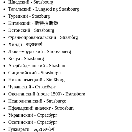
Шведский - Strasbourg
Тагальский - Lungsod ng Strasbourg
Турецкий - Strazburg
Китайский - 斯特拉斯堡
Эстонский - Strasbourg
Франкопровансальский - Strasbôrg
Хинди - स्ट्रासबर्ग
Люксембургский - Stroossbuerg
Кечуа - Strasbourg
Азербайджанский - Strasburq
Сицилийский - Strasburgu
Нижненемецкий - Straßborg
Чувашский - Страсбург
Окситанский (после 1500) - Estrasborg
Неаполитанский - Strasburgo
Пфальцский диалект - Stroosburi
Украинский - Страсбург
Осетинский - Страсбург
Гуджарати - સ્ટ્રાસબોર્ગ