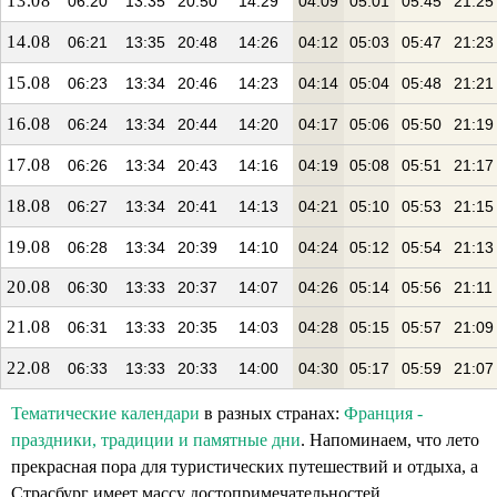
13.08
06:20
13:35
20:50
14:29
04:09
05:01
05:45
21:25
14.08
06:21
13:35
20:48
14:26
04:12
05:03
05:47
21:23
15.08
06:23
13:34
20:46
14:23
04:14
05:04
05:48
21:21
16.08
06:24
13:34
20:44
14:20
04:17
05:06
05:50
21:19
17.08
06:26
13:34
20:43
14:16
04:19
05:08
05:51
21:17
18.08
06:27
13:34
20:41
14:13
04:21
05:10
05:53
21:15
19.08
06:28
13:34
20:39
14:10
04:24
05:12
05:54
21:13
20.08
06:30
13:33
20:37
14:07
04:26
05:14
05:56
21:11
21.08
06:31
13:33
20:35
14:03
04:28
05:15
05:57
21:09
22.08
06:33
13:33
20:33
14:00
04:30
05:17
05:59
21:07
Тематические календари
в разных странах:
Франция -
праздники, традиции и памятные дни
. Напоминаем, что лето
прекрасная пора для туристических путешествий и отдыха, а
Страсбург имеет массу достопримечательностей.