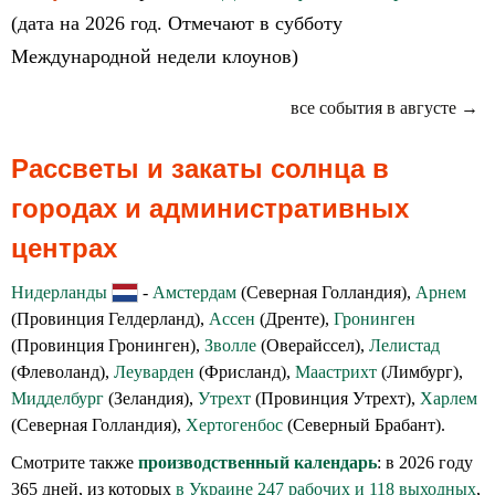
(дата на 2026 год. Отмечают в субботу
Международной недели клоунов)
все события в августе →
Рассветы и закаты солнца в
городах и административных
центрах
Нидерланды
-
Амстердам
(Северная Голландия),
Арнем
(Провинция Гелдерланд),
Ассен
(Дренте),
Гронинген
(Провинция Гронинген),
Зволле
(Оверайссел),
Лелистад
(Флеволанд),
Леуварден
(Фрисланд),
Маастрихт
(Лимбург),
Мидделбург
(Зеландия),
Утрехт
(Провинция Утрехт),
Харлем
(Северная Голландия),
Хертогенбос
(Северный Брабант).
Смотрите также
производственный календарь
: в 2026 году
365 дней, из которых
в Украине 247 рабочих и 118 выходных
,