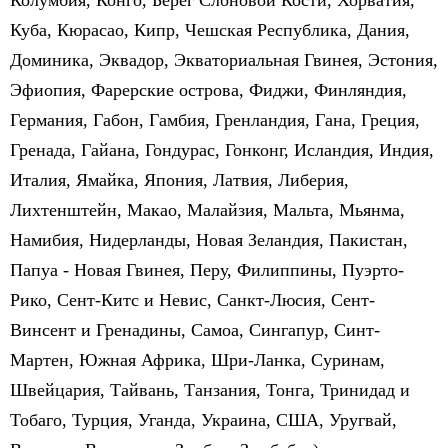
Колумбия, Конго, Берег Слоновой Кости, Хорватия,
Куба, Кюрасао, Кипр, Чешская Республика, Дания,
Доминика, Эквадор, Экваториальная Гвинея, Эстония,
Эфиопия, Фарерские острова, Фиджи, Финляндия,
Германия, Габон, Гамбия, Гренландия, Гана, Греция,
Гренада, Гайана, Гондурас, Гонконг, Исландия, Индия,
Италия, Ямайка, Япония, Латвия, Либерия,
Лихтенштейн, Макао, Малайзия, Мальта, Мьянма,
Намибия, Нидерланды, Новая Зеландия, Пакистан,
Папуа - Новая Гвинея, Перу, Филиппины, Пуэрто-
Рико, Сент-Китс и Невис, Санкт-Люсия, Сент-
Винсент и Гренадины, Самоа, Сингапур, Синт-
Мартен, Южная Африка, Шри-Ланка, Суринам,
Швейцария, Тайвань, Танзания, Тонга, Тринидад и
Тобаго, Турция, Уганда, Украина, США, Уругвай,