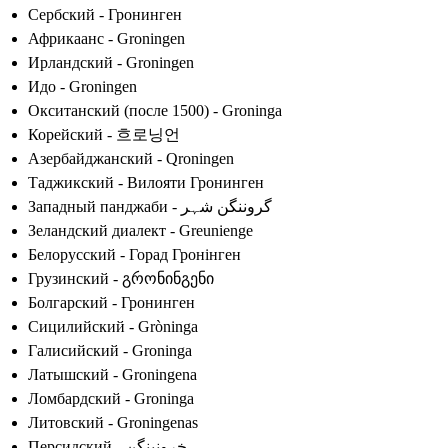
Сербский - Гронинген
Африкаанс - Groningen
Ирландский - Groningen
Идо - Groningen
Окситанский (после 1500) - Groninga
Корейский - 흐로닝언
Азербайджанский - Qroningen
Таджикский - Вилояти Гронинген
Западный панджаби - گروننگن شہر
Зеландский диалект - Greunienge
Белорусский - Горад Гронінген
Грузинский - გრონინგენი
Болгарский - Гронинген
Сицилийский - Gròninga
Галисийский - Groninga
Латышский - Groningena
Ломбардский - Groninga
Литовский - Groningenas
Персидский - خرونینگن