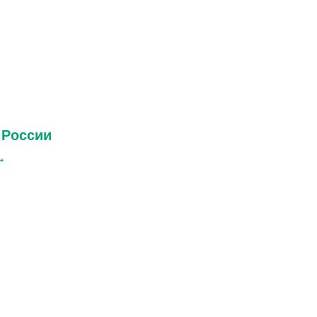
 России
→