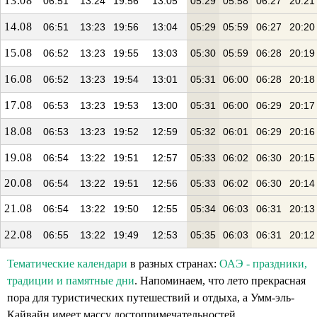
13.08
06:51
13:24
19:56
13:05
05:29
05:58
06:27
20:21
14.08
06:51
13:23
19:56
13:04
05:29
05:59
06:27
20:20
15.08
06:52
13:23
19:55
13:03
05:30
05:59
06:28
20:19
16.08
06:52
13:23
19:54
13:01
05:31
06:00
06:28
20:18
17.08
06:53
13:23
19:53
13:00
05:31
06:00
06:29
20:17
18.08
06:53
13:23
19:52
12:59
05:32
06:01
06:29
20:16
19.08
06:54
13:22
19:51
12:57
05:33
06:02
06:30
20:15
20.08
06:54
13:22
19:51
12:56
05:33
06:02
06:30
20:14
21.08
06:54
13:22
19:50
12:55
05:34
06:03
06:31
20:13
22.08
06:55
13:22
19:49
12:53
05:35
06:03
06:31
20:12
Тематические календари
в разных странах:
ОАЭ - праздники,
традиции и памятные дни
. Напоминаем, что лето прекрасная
пора для туристических путешествий и отдыха, а Умм-эль-
Кайвайн имеет массу достопримечательностей.