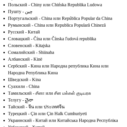
Польский - Chiny или Chińska Republika Ludowa
Пушту - چین
Португальский - China или República Popular da China
Румынский - China или Republica Populară Chineză
Русский - Китай
Словацкий - Čína или Čínska ľudová republika
Словенский - Kitajska
Сомалийский - Shiinaha
Албанский - Kinë
Сербский - Кина или Народна република Кина или
Народна Република Кина
Шведский - Kina
Суахили - China
Тамильский - சீனா или சீன மக்கள் குடியரசு
Телугу - చైనా
Тайский - จีน или ประเทศจีน
Турецкий - Çin или Çin Halk Cumhuriyeti
Украинский - Китай или Китайська Народна Республіка