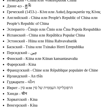
Немецкий - China или Volksrepublik China
Дзонг-кэ - རྒྱ་མི
Греческий (1453-) - Κίνα или Λαϊκή Δημοκρατία της Κίνας
Английский - China или People's Republic of China или
People’s Republic of China
Эсперанто - Ĉinujo или Ĉinio или Ĉina Popola Respubliko
Испанский - China или República Popular China
Эстонский - Hiina или Hiina Rahvavabariik
Баскский - Txina или Txinako Herri Errepublika
Персидский - چین
Финский - Kiina или Kiinan kansantasavalta
Фарерский - Kina
Французский - Chine или République populaire de Chine
Ирландский - An tSín
Гуджарати - ચીન
Иврит - סין или הרפובליקה העממית של סין
Хинди - चीन
Хорватский - Kina
Венгерский - Kína