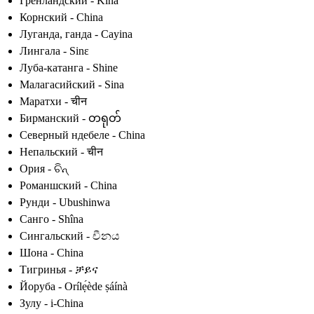
Гренландский - Kina
Корнский - China
Луганда, ганда - Cayina
Лингала - Sinɛ
Луба-катанга - Shine
Малагасийский - Sina
Маратхи - चीन
Бирманский - တရုတ်
Северный ндебеле - China
Непальский - चीन
Ория - ଚିନ୍
Романшский - China
Рунди - Ubushinwa
Санго - Shîna
Сингальский - චීනය
Шона - China
Тигринья - ቻይና
Йоруба - Orílẹ́ède ṣáínà
Зулу - i-China