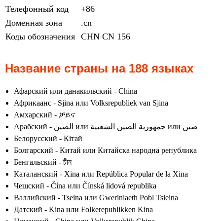
Телефонный код
+86
Доменная зона
.cn
Коды обозначения
CHN
CN
156
Название страны на 188 языках
Афарский или данакильский - China
Африкаанс - Sjina или Volksrepubliek van Sjina
Амхарский - ቻይና
Арабский - الصين или جمهورية الصين الشعبية или صين
Белорусский - Кітай
Болгарский - Китай или Китайска народна република
Бенгальский - চীন
Каталанский - Xina или República Popular de la Xina
Чешский - Čína или Čínská lidová republika
Валлийский - Tseina или Gweriniaeth Pobl Tsieina
Датский - Kina или Folkerepublikken Kina