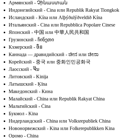
Армянский - Չինաստան
Индонезийский - Cina или Republik Rakyat Tiongkok
Исландский - Kína или Alþýðulýðveldið Kína
Итальянский - Cina или Repubblica Popolare Cinese
Японский - 中国 или 中華人民共和国
Грузинский - ჩინეთი
Кхмерский - ចិន
Каннада — дравидийский - ಚೀನ или ಚೀನಾ
Корейский - 중국 или 중화인민공화국
Лаосский - ຈີນ
Литовский - Kinija
Латышский - Ķīna
Македонский - Кина
Малайский - China или Republik Rakyat China
Мальтийский - Ċina
Букмол - Kina
Нидерландский - China или Volksrepubliek China
Новонорвежский - Kina или Folkerepublikken Kina
Оромо - China