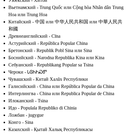
Узбекский - Хитой
Вьетнамский - Trung Quốc или Cộng hòa Nhân dân Trung
Hoa или Trung Hoa
Китайский - 中国 или 中华人民共和国 или 中華人民共
和國
Древнеанглийский - Cīna
Астурийский - República Popular China
Бретонский - Republik Pobl Sina или Sina
Боснийский - Narodna Republika Kina или Kina
Себуанский - Republikang Popular sa Tsina
Чероки - ᏓᎶᏂᎨᏍᏛ
Чувашский - Китай Халăх Республики
Галисийский - China или República Popular da China
Интерлингва - China или Republica Popular de China
Илоканский - Tsina
Идо - Populala Republiko di Chinia
Ложбан - jugygue
Конго - Sina
Казахский - Қытай Халық Республикасы