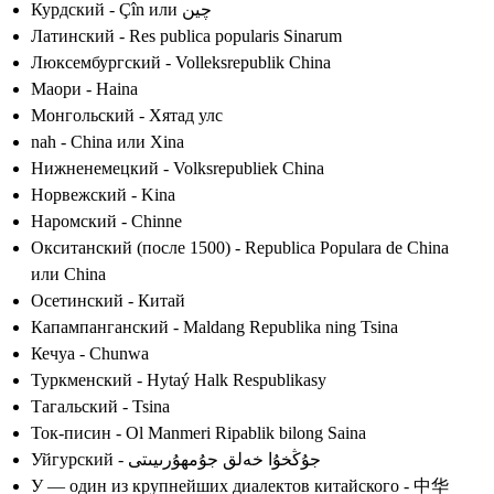
Курдский - Çîn или چین
Латинский - Res publica popularis Sinarum
Люксембургский - Volleksrepublik China
Маори - Haina
Монгольский - Хятад улс
nah - China или Xina
Нижненемецкий - Volksrepubliek China
Норвежский - Kina
Наромский - Chinne
Окситанский (после 1500) - Republica Populara de China
или China
Осетинский - Китай
Капампанганский - Maldang Republika ning Tsina
Кечуа - Chunwa
Туркменский - Hytaý Halk Respublikasy
Тагальский - Tsina
Ток-писин - Ol Manmeri Ripablik bilong Saina
Уйгурский - جۇڭخۇا خەلق جۇمھۇرىيىتى
У — один из крупнейших диалектов китайского - 中华