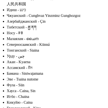
人民共和国
Идиш - כינע
Чжуанский - Cunghvaz Yinzminz Gunghozgoz
Азербайджанский - Çin
Тибетский - རྒྱ་ནག
Носу - ꍏꇩ
Малаялам - ചൈന
Северносаамский - Kiinná
Тонганский - Siaina
Урду - چین
Акан - Kyaena
Ассамский - চীন
Бамана - Siniwajamana
Эве - Tsaina nutome
Фула - Siin
Хауса - Caina, Sin
Игбо - Chaina
Кикуйю - Caina