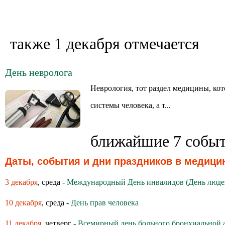
также 1 декабря отмечается
День невролога
Неврология, тот раздел медицины, к
системы человека, а т...
ближайшие 7 собы
Даты, события и дни праздников в медици
3 декабря
, среда -
Международный День инвалидов (День люде
10 декабря
, среда -
День прав человека
11 декабря
, четверг -
Всемирный день больного бронхиальной 