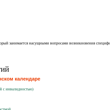
оторый занимается насущными вопросами возникновения специф
тий
нском календаре
й с инвалидностью)
астмой