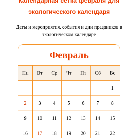
Календарная сетка февраля для
экологического календаря
Даты и мероприятия, события и дни праздников в
экологическом календаре
Февраль
Пн
Вт
Ср
Чт
Пт
Сб
Вс
1
2
3
4
5
6
7
8
9
10
11
12
13
14
15
16
17
18
19
20
21
22