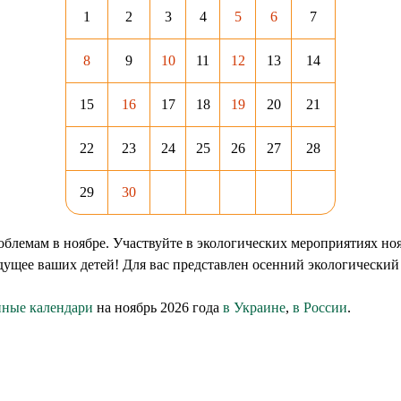
1
2
3
4
5
6
7
8
9
10
11
12
13
14
15
16
17
18
19
20
21
22
23
24
25
26
27
28
29
30
блемам в ноябре. Участвуйте в экологических мероприятиях ноя
дущее ваших детей! Для вас представлен осенний экологический
нные календари
на ноябрь 2026 года
в Украине
,
в России
.