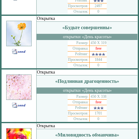
Рейтинг:
Просмотров:
2497
Отсылок:
0
Открытка
«Будьте совершенны»
открытки «День красоты»
Размер:
450 Х 319
Отправка:
free
Рейтинг:
Просмотров:
1844
Отсылок:
0
Открытка
«Подлинная драгоценность»
открытки «День красоты»
Размер:
450 Х 338
Отправка:
free
Рейтинг:
Просмотров:
1701
Отсылок:
0
Открытка
«Миловидность обманчива»