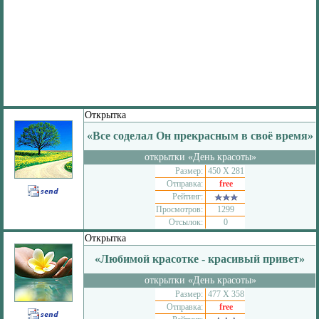
Открытка
«Все соделал Он прекрасным в своё время»
открытки «День красоты»
Размер:
450 Х 281
Отправка:
free
Рейтинг:
Просмотров:
1299
Отсылок:
0
Открытка
«Любимой красотке - красивый привет»
открытки «День красоты»
Размер:
477 Х 358
Отправка:
free