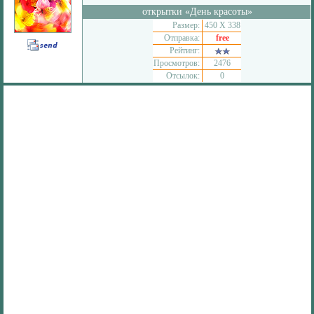
открытки «День красоты»
Размер:
450 Х 338
Отправка:
free
Рейтинг:
Просмотров:
2476
Отсылок:
0