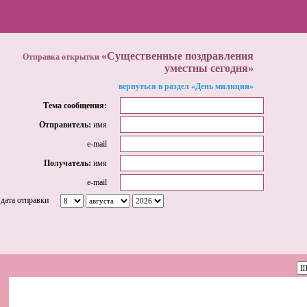
«Существенные поздравления
Отправка открытки
уместны сегодня»
вернуться в раздел «День милиции»
Тема сообщения:
Отправитель:
имя
e-mail
Получатель:
имя
e-mail
дата отправки