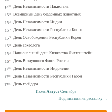
пт
День Независимости Пакистана
14
сб
Всемирный день бездомных животных
15
сб
День Независимости Индии
15
сб
День Независимости Республики Конго
15
сб
День Освобождения Республики Корея
15
сб
День археолога
15
сб
Национальный день Княжества Лихтенштейн
15
вс
День Воздушного Флота России
16
пн
День Независимости Индонезии
17
пн
День Независимости Республики Габон
17
пн
День трейдера
17
←
Июль
Август
Сентябрь
→
Подписаться на рассылку
→