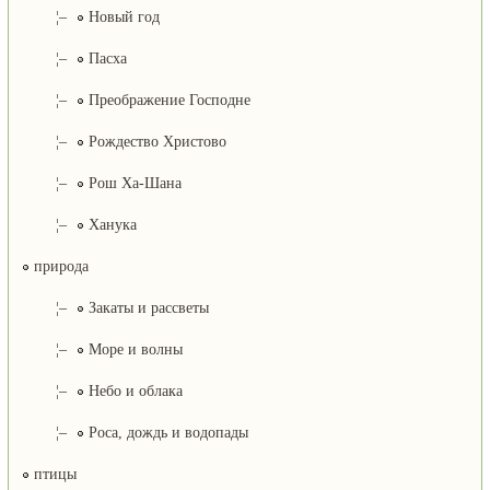
¦–
Новый год
¦–
Пасха
¦–
Преображение Господне
¦–
Рождество Христово
¦–
Рош Ха-Шана
¦–
Ханука
природа
¦–
Закаты и рассветы
¦–
Море и волны
¦–
Небо и облака
¦–
Роса, дождь и водопады
птицы