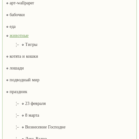
арт-wallpaper
бабочки
еда
животные
¦–
Тигры
котята и кошки
лошади
подводный мир
праздник
¦–
23 февраля
¦–
8 марта
¦–
Вознесение Господне
¦–
День Радио