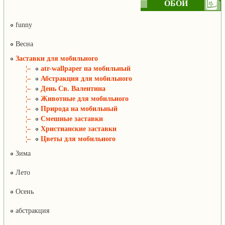
ОБОИ
funny
Весна
Заставки для мобильного
¦–
atr-wallpaper на мобильный
¦–
Абстракция для мобильного
¦–
День Св. Валентина
¦–
Животные для мобильного
¦–
Природа на мобильный
¦–
Смешные заставки
¦–
Христианские заставки
¦–
Цветы для мобильного
Зима
Лето
Осень
абстракция