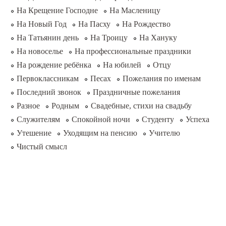
На Крещение Господне
На Масленицу
На Новый Год
На Пасху
На Рождество
На Татьянин день
На Троицу
На Хануку
На новоселье
На профессиональные праздники
На рождение ребёнка
На юбилей
Отцу
Первоклассникам
Песах
Пожелания по именам
Последний звонок
Праздничные пожелания
Разное
Родным
Свадебные, стихи на свадьбу
Служителям
Спокойной ночи
Студенту
Успеха
Утешение
Уходящим на пенсию
Учителю
Чистый смысл