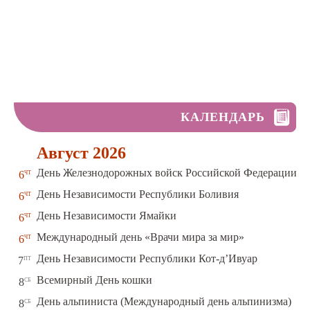
КАЛЕНДАРЬ
Август 2026
чт
День Железнодорожных войск Российской Федерации
6
чт
День Независимости Республики Боливия
6
чт
День Независимости Ямайки
6
чт
Международный день «Врачи мира за мир»
6
пт
День Независимости Республики Кот-д’Ивуар
7
сб
Всемирный День кошки
8
сб
День альпиниста (Международный день альпинизма)
8