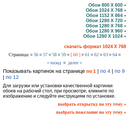
Обои 800 X 600
Обои 1024 X 768
Обои 1152 X 864
Обои 1280 X 720
Обои 1280 X 768
Обои 1280 X 960
Обои 1280 X 1024
скачать формат 1024 X 768
Страница: ¤
56
¤
57
¤
58
¤
59
¤
[ 60 ]
¤
61
¤
62
¤
63
¤
64
¤
« назад
¤
далее »
Показывать картинок на странице
|
по 4
|
по 9
по 1
|
по 12
Для загрузки или установки качественной картинки
обоев на рабочий стол, при просмотре, кликните по
изображению и следуйте инструкциям по установке.
выбрать открытку на эту тему »
выбрать пожелание на эту тему »