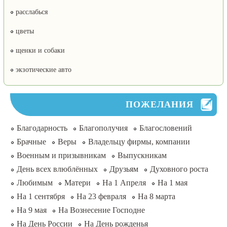
расслабься
цветы
щенки и собаки
экзотические авто
ПОЖЕЛАНИЯ
Благодарность
Благополучия
Благословений
Брачные
Веры
Владельцу фирмы, компании
Военным и призывникам
Выпускникам
День всех влюблённых
Друзьям
Духовного роста
Любимым
Матери
На 1 Апреля
На 1 мая
На 1 сентября
На 23 февраля
На 8 марта
На 9 мая
На Вознесение Господне
На День России
На День рожденья