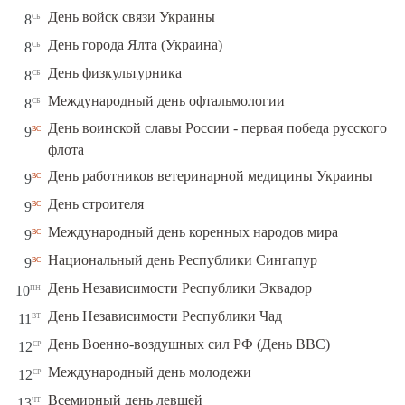
сб
День войск связи Украины
8
сб
День города Ялта (Украина)
8
сб
День физкультурника
8
сб
Международный день офтальмологии
8
День воинской славы России - первая победа русского
вс
9
флота
вс
День работников ветеринарной медицины Украины
9
вс
День строителя
9
вс
Международный день коренных народов мира
9
вс
Национальный день Республики Сингапур
9
пн
День Независимости Республики Эквадор
10
вт
День Независимости Республики Чад
11
ср
День Военно-воздушных сил РФ (День ВВС)
12
ср
Международный день молодежи
12
чт
Всемирный день левшей
13