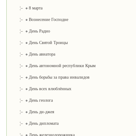
¦–
8 марта
¦–
Вознесение Господне
¦–
День Радио
¦–
День Святой Троицы
¦–
День авиатора
¦–
День автономной республики Крым
¦–
День борьбы за права инвалидов
¦–
День всех влюблённых
¦–
День геолога
¦–
День ди-джея
¦–
День дипломата
¦–
День железнодорожника