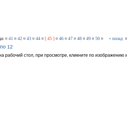
а: ¤
41
¤
42
¤
43
¤
44
¤
[ 45 ]
¤
46
¤
47
¤
48
¤
49
¤
50
¤
« назад
по 12
на рабочий стол, при просмотре, кликните по изображению 