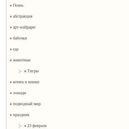
Осень
абстракция
арт-wallpaper
бабочки
еда
животные
¦–
Тигры
котята и кошки
лошади
подводный мир
праздник
¦–
23 февраля