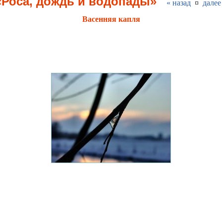
«Роса, дождь и водопады»
« назад
¤
далее
Васенняя капля