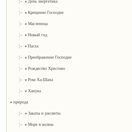
¦–
День энергетика
¦–
Крещение Господне
¦–
Масленица
¦–
Новый год
¦–
Пасха
¦–
Преображение Господне
¦–
Рождество Христово
¦–
Рош Ха-Шана
¦–
Ханука
природа
¦–
Закаты и рассветы
¦–
Море и волны