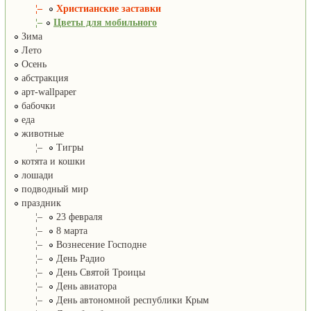
¦–
Христианские заставки
¦–
Цветы для мобильного
Зима
Лето
Осень
абстракция
арт-wallpaper
бабочки
еда
животные
¦–
Тигры
котята и кошки
лошади
подводный мир
праздник
¦–
23 февраля
¦–
8 марта
¦–
Вознесение Господне
¦–
День Радио
¦–
День Святой Троицы
¦–
День авиатора
¦–
День автономной республики Крым