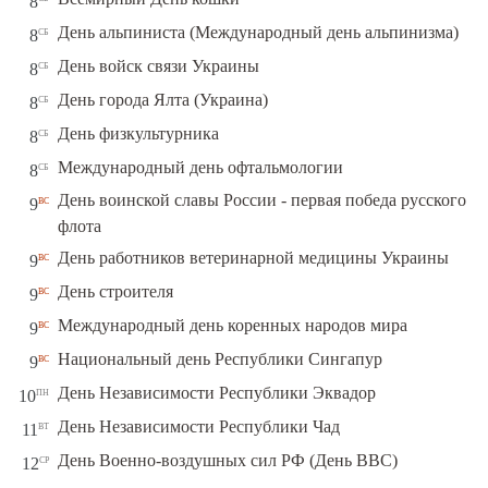
8
сб
День альпиниста (Международный день альпинизма)
8
сб
День войск связи Украины
8
сб
День города Ялта (Украина)
8
сб
День физкультурника
8
сб
Международный день офтальмологии
8
День воинской славы России - первая победа русского
вс
9
флота
вс
День работников ветеринарной медицины Украины
9
вс
День строителя
9
вс
Международный день коренных народов мира
9
вс
Национальный день Республики Сингапур
9
пн
День Независимости Республики Эквадор
10
вт
День Независимости Республики Чад
11
ср
День Военно-воздушных сил РФ (День ВВС)
12