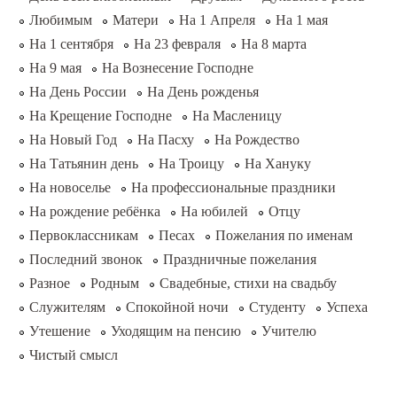
Любимым
Матери
На 1 Апреля
На 1 мая
На 1 сентября
На 23 февраля
На 8 марта
На 9 мая
На Вознесение Господне
На День России
На День рожденья
На Крещение Господне
На Масленицу
На Новый Год
На Пасху
На Рождество
На Татьянин день
На Троицу
На Хануку
На новоселье
На профессиональные праздники
На рождение ребёнка
На юбилей
Отцу
Первоклассникам
Песах
Пожелания по именам
Последний звонок
Праздничные пожелания
Разное
Родным
Свадебные, стихи на свадьбу
Служителям
Спокойной ночи
Студенту
Успеха
Утешение
Уходящим на пенсию
Учителю
Чистый смысл