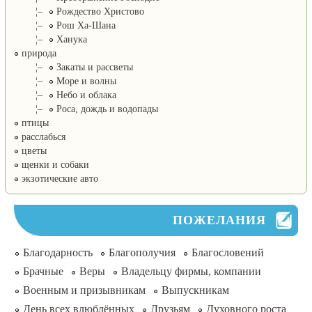
¦–
Рождество Христово
¦–
Рош Ха-Шана
¦–
Ханука
природа
¦–
Закаты и рассветы
¦–
Море и волны
¦–
Небо и облака
¦–
Роса, дождь и водопады
птицы
расслабься
цветы
щенки и собаки
экзотические авто
ПОЖЕЛАНИЯ
Благодарность
Благополучия
Благословений
Брачные
Веры
Владельцу фирмы, компании
Военным и призывникам
Выпускникам
День всех влюблённых
Друзьям
Духовного роста