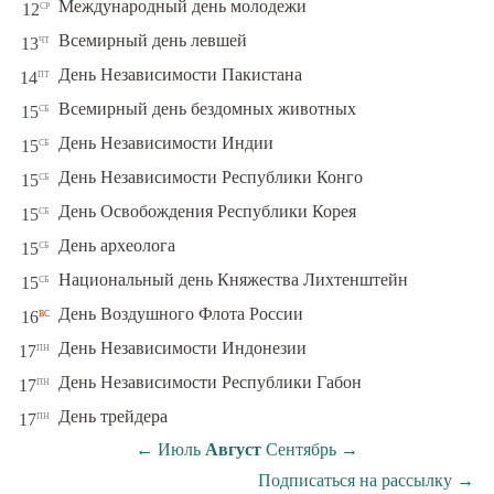
ср
Международный день молодежи
12
чт
Всемирный день левшей
13
пт
День Независимости Пакистана
14
сб
Всемирный день бездомных животных
15
сб
День Независимости Индии
15
сб
День Независимости Республики Конго
15
сб
День Освобождения Республики Корея
15
сб
День археолога
15
сб
Национальный день Княжества Лихтенштейн
15
вс
День Воздушного Флота России
16
пн
День Независимости Индонезии
17
пн
День Независимости Республики Габон
17
пн
День трейдера
17
←
Июль
Август
Сентябрь
→
Подписаться на рассылку
→