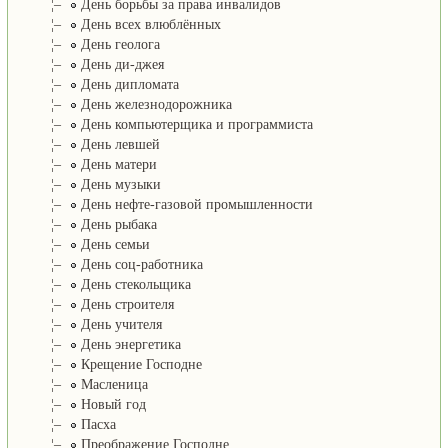
¦–
День борьбы за права инвалидов
¦–
День всех влюблённых
¦–
День геолога
¦–
День ди-джея
¦–
День дипломата
¦–
День железнодорожника
¦–
День компьютерщика и программиста
¦–
День левшей
¦–
День матери
¦–
День музыки
¦–
День нефте-газовой промышленности
¦–
День рыбака
¦–
День семьи
¦–
День соц-работника
¦–
День стекольщика
¦–
День строителя
¦–
День учителя
¦–
День энергетика
¦–
Крещение Господне
¦–
Масленица
¦–
Новый год
¦–
Пасха
¦–
Преображение Господне