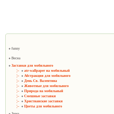
funny
Весна
Заставки для мобильного
¦–
atr-wallpaper на мобильный
¦–
Абстракция для мобильного
¦–
День Св. Валентина
¦–
Животные для мобильного
¦–
Природа на мобильный
¦–
Смешные заставки
¦–
Христианские заставки
¦–
Цветы для мобильного
Зима