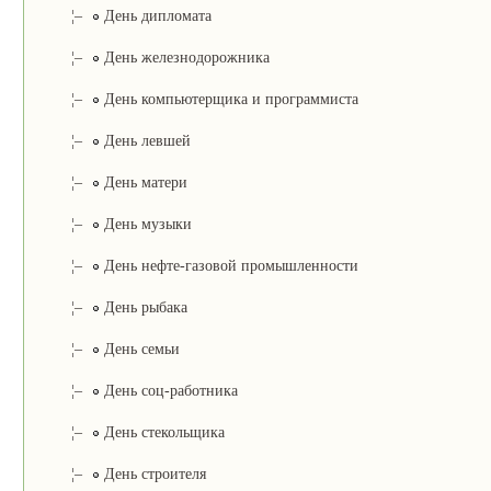
¦–
День дипломата
¦–
День железнодорожника
¦–
День компьютерщика и программиста
¦–
День левшей
¦–
День матери
¦–
День музыки
¦–
День нефте-газовой промышленности
¦–
День рыбака
¦–
День семьи
¦–
День соц-работника
¦–
День стекольщика
¦–
День строителя