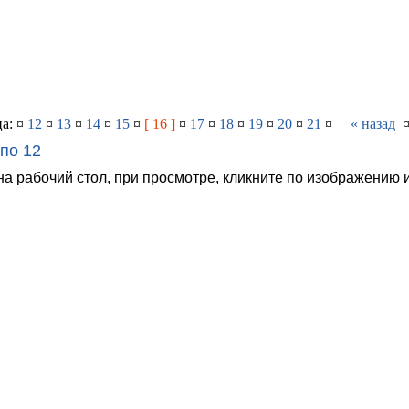
а: ¤
12
¤
13
¤
14
¤
15
¤
[ 16 ]
¤
17
¤
18
¤
19
¤
20
¤
21
¤
« назад
по 12
на рабочий стол, при просмотре, кликните по изображению 