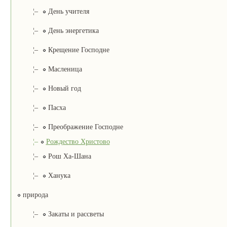
¦–
День учителя
¦–
День энергетика
¦–
Крещение Господне
¦–
Масленица
¦–
Новый год
¦–
Пасха
¦–
Преображение Господне
¦–
Рождество Христово
¦–
Рош Ха-Шана
¦–
Ханука
природа
¦–
Закаты и рассветы