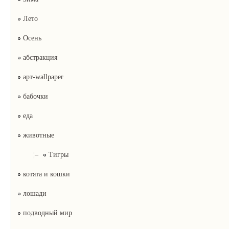
Лето
Осень
абстракция
арт-wallpaper
бабочки
еда
животные
¦–
Тигры
котята и кошки
лошади
подводный мир