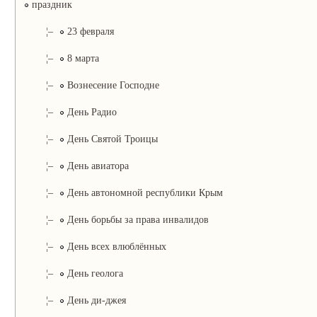
праздник
¦–
23 февраля
¦–
8 марта
¦–
Вознесение Господне
¦–
День Радио
¦–
День Святой Троицы
¦–
День авиатора
¦–
День автономной республики Крым
¦–
День борьбы за права инвалидов
¦–
День всех влюблённых
¦–
День геолога
¦–
День ди-джея