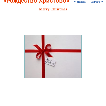
«Рождество Христово»
« назад
¤
далее »
Merry Christmas