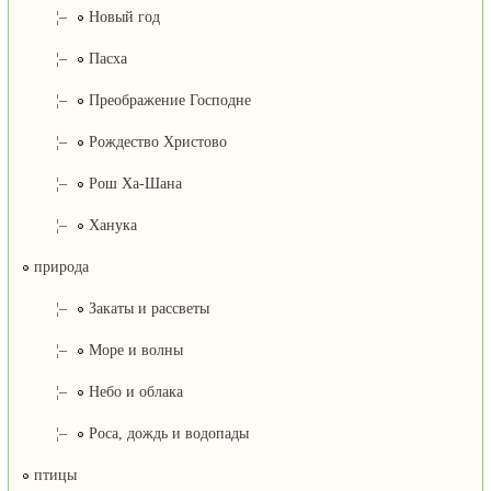
¦–
Новый год
¦–
Пасха
¦–
Преображение Господне
¦–
Рождество Христово
¦–
Рош Ха-Шана
¦–
Ханука
природа
¦–
Закаты и рассветы
¦–
Море и волны
¦–
Небо и облака
¦–
Роса, дождь и водопады
птицы