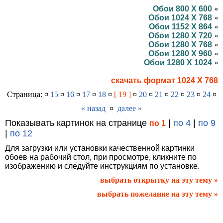
Обои 800 X 600
Обои 1024 X 768
Обои 1152 X 864
Обои 1280 X 720
Обои 1280 X 768
Обои 1280 X 960
Обои 1280 X 1024
скачать формат 1024 X 768
Страница: ¤
15
¤
16
¤
17
¤
18
¤
[ 19 ]
¤
20
¤
21
¤
22
¤
23
¤
24
¤
« назад
¤
далее »
Показывать картинок на странице
|
по 4
|
по 9
по 1
|
по 12
Для загрузки или установки качественной картинки
обоев на рабочий стол, при просмотре, кликните по
изображению и следуйте инструкциям по установке.
выбрать открытку на эту тему »
выбрать пожелание на эту тему »