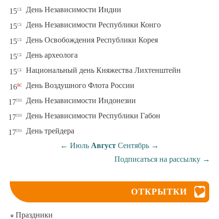
сб
День Независимости Индии
15
сб
День Независимости Республики Конго
15
сб
День Освобождения Республики Корея
15
сб
День археолога
15
сб
Национальный день Княжества Лихтенштейн
15
вс
День Воздушного Флота России
16
пн
День Независимости Индонезии
17
пн
День Независимости Республики Габон
17
пн
День трейдера
17
←
Июль
Август
Сентябрь
→
Подписаться на рассылку
→
ОТКРЫТКИ
Праздники