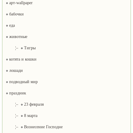
арт-wallpaper
бабочки
еда
животные
¦–
Тигры
котята и кошки
лошади
подводный мир
праздник
¦–
23 февраля
¦–
8 марта
¦–
Вознесение Господне