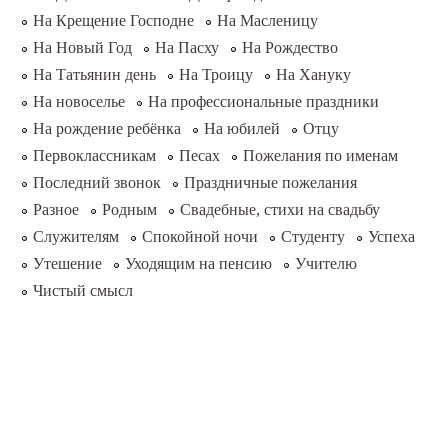
На Крещение Господне
На Масленицу
На Новый Год
На Пасху
На Рождество
На Татьянин день
На Троицу
На Хануку
На новоселье
На профессиональные праздники
На рождение ребёнка
На юбилей
Отцу
Первоклассникам
Песах
Пожелания по именам
Последний звонок
Праздничные пожелания
Разное
Родным
Свадебные, стихи на свадьбу
Служителям
Спокойной ночи
Студенту
Успеха
Утешение
Уходящим на пенсию
Учителю
Чистый смысл