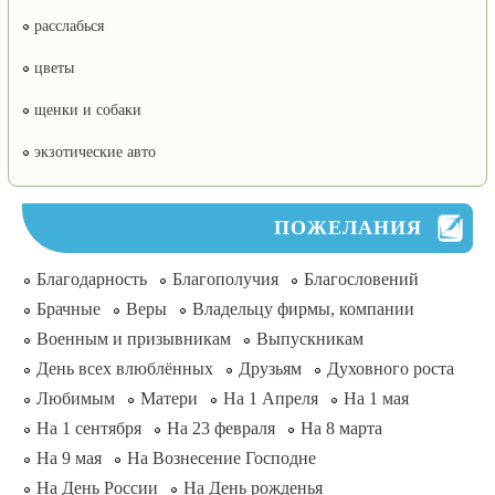
расслабься
цветы
щенки и собаки
экзотические авто
ПОЖЕЛАНИЯ
Благодарность
Благополучия
Благословений
Брачные
Веры
Владельцу фирмы, компании
Военным и призывникам
Выпускникам
День всех влюблённых
Друзьям
Духовного роста
Любимым
Матери
На 1 Апреля
На 1 мая
На 1 сентября
На 23 февраля
На 8 марта
На 9 мая
На Вознесение Господне
На День России
На День рожденья