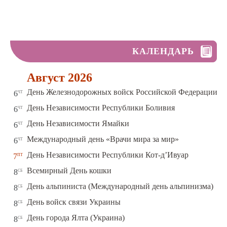
КАЛЕНДАРЬ
Август 2026
чт
День Железнодорожных войск Российской Федерации
6
чт
День Независимости Республики Боливия
6
чт
День Независимости Ямайки
6
чт
Международный день «Врачи мира за мир»
6
пт
День Независимости Республики Кот-д’Ивуар
7
сб
Всемирный День кошки
8
сб
День альпиниста (Международный день альпинизма)
8
сб
День войск связи Украины
8
сб
День города Ялта (Украина)
8