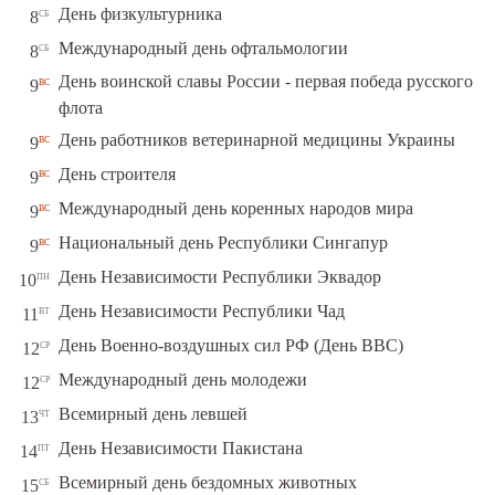
сб
День физкультурника
8
сб
Международный день офтальмологии
8
День воинской славы России - первая победа русского
вс
9
флота
вс
День работников ветеринарной медицины Украины
9
вс
День строителя
9
вс
Международный день коренных народов мира
9
вс
Национальный день Республики Сингапур
9
пн
День Независимости Республики Эквадор
10
вт
День Независимости Республики Чад
11
ср
День Военно-воздушных сил РФ (День ВВС)
12
ср
Международный день молодежи
12
чт
Всемирный день левшей
13
пт
День Независимости Пакистана
14
сб
Всемирный день бездомных животных
15