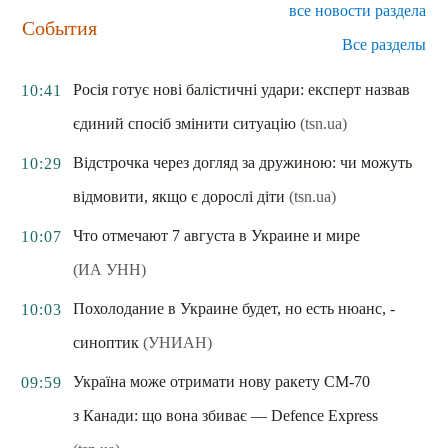
все новости раздела
События
Все разделы
Росія готує нові балістичні удари: експерт назвав
10:41
єдиний спосіб змінити ситуацію
(tsn.ua)
Відстрочка через догляд за дружиною: чи можуть
10:29
відмовити, якщо є дорослі діти
(tsn.ua)
Что отмечают 7 августа в Украине и мире
10:07
(ИА УНН)
Похолодание в Украине будет, но есть нюанс, -
10:03
синоптик
(УНИАН)
Україна може отримати нову ракету CM-70
09:59
з Канади: що вона збиває — Defence Express