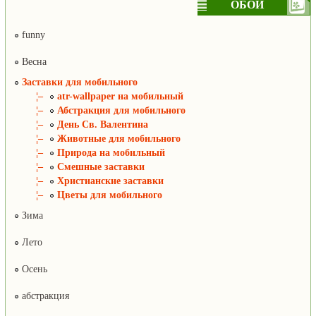
ОБОИ
funny
Весна
Заставки для мобильного
¦–
atr-wallpaper на мобильный
¦–
Абстракция для мобильного
¦–
День Св. Валентина
¦–
Животные для мобильного
¦–
Природа на мобильный
¦–
Смешные заставки
¦–
Христианские заставки
¦–
Цветы для мобильного
Зима
Лето
Осень
абстракция