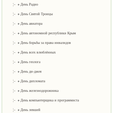
¦–
День Радио
¦–
День Святой Троицы
¦–
День авиатора
¦–
День автономной республики Крым
¦–
День борьбы за права инвалидов
¦–
День всех влюблённых
¦–
День геолога
¦–
День ди-джея
¦–
День дипломата
¦–
День железнодорожника
¦–
День компьютерщика и программиста
¦–
День левшей