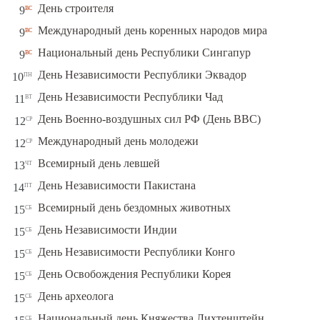
вс
День строителя
9
вс
Международный день коренных народов мира
9
вс
Национальный день Республики Сингапур
9
пн
День Независимости Республики Эквадор
10
вт
День Независимости Республики Чад
11
ср
День Военно-воздушных сил РФ (День ВВС)
12
ср
Международный день молодежи
12
чт
Всемирный день левшей
13
пт
День Независимости Пакистана
14
сб
Всемирный день бездомных животных
15
сб
День Независимости Индии
15
сб
День Независимости Республики Конго
15
сб
День Освобождения Республики Корея
15
сб
День археолога
15
сб
Национальный день Княжества Лихтенштейн