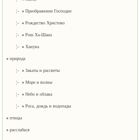
¦–
Преображение Господне
¦–
Рождество Христово
¦–
Рош Ха-Шана
¦–
Ханука
природа
¦–
Закаты и рассветы
¦–
Море и волны
¦–
Небо и облака
¦–
Роса, дождь и водопады
птицы
расслабься