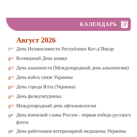
КАЛЕНДАРЬ
Август 2026
пт
День Независимости Республики Кот-д’Ивуар
7
сб
Всемирный День кошки
8
сб
День альпиниста (Международный день альпинизма)
8
сб
День войск связи Украины
8
сб
День города Ялта (Украина)
8
сб
День физкультурника
8
сб
Международный день офтальмологии
8
День воинской славы России - первая победа русского
вс
9
флота
вс
День работников ветеринарной медицины Украины
9