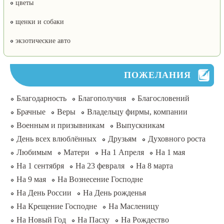
цветы
щенки и собаки
экзотические авто
ПОЖЕЛАНИЯ
Благодарность
Благополучия
Благословений
Брачные
Веры
Владельцу фирмы, компании
Военным и призывникам
Выпускникам
День всех влюблённых
Друзьям
Духовного роста
Любимым
Матери
На 1 Апреля
На 1 мая
На 1 сентября
На 23 февраля
На 8 марта
На 9 мая
На Вознесение Господне
На День России
На День рожденья
На Крещение Господне
На Масленицу
На Новый Год
На Пасху
На Рождество