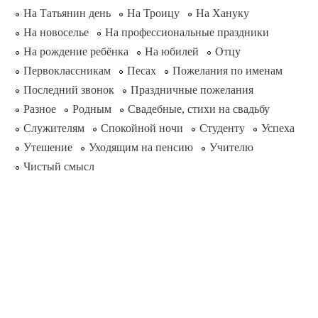
На Татьянин день
На Троицу
На Хануку
На новоселье
На профессиональные праздники
На рождение ребёнка
На юбилей
Отцу
Первоклассникам
Песах
Пожелания по именам
Последний звонок
Праздничные пожелания
Разное
Родным
Свадебные, стихи на свадьбу
Служителям
Спокойной ночи
Студенту
Успеха
Утешение
Уходящим на пенсию
Учителю
Чистый смысл