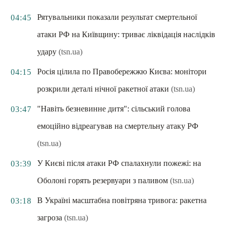
Рятувальники показали результат смертельної
04:45
атаки РФ на Київщину: триває ліквідація наслідків
удару
(tsn.ua)
Росія цілила по Правобережжю Києва: монітори
04:15
розкрили деталі нічної ракетної атаки
(tsn.ua)
"Навіть безневинне дитя": сільський голова
03:47
емоційно відреагував на смертельну атаку РФ
(tsn.ua)
У Києві після атаки РФ спалахнули пожежі: на
03:39
Оболоні горять резервуари з паливом
(tsn.ua)
В Україні масштабна повітряна тривога: ракетна
03:18
загроза
(tsn.ua)