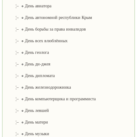
¦–
День авиатора
¦–
День автономной республики Крым
¦–
День борьбы за права инвалидов
¦–
День всех влюблённых
¦–
День геолога
¦–
День ди-джея
¦–
День дипломата
¦–
День железнодорожника
¦–
День компьютерщика и программиста
¦–
День левшей
¦–
День матери
¦–
День музыки