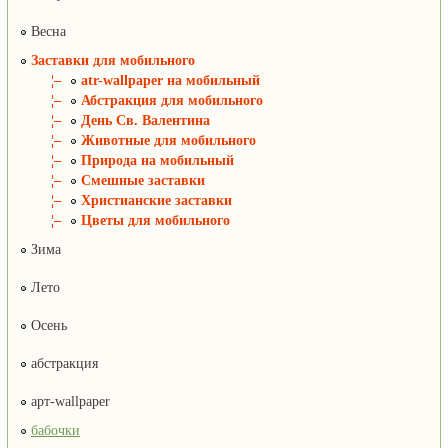
Весна
Заставки для мобильного
¦–
atr-wallpaper на мобильный
¦–
Абстракция для мобильного
¦–
День Св. Валентина
¦–
Животные для мобильного
¦–
Природа на мобильный
¦–
Смешные заставки
¦–
Христианские заставки
¦–
Цветы для мобильного
Зима
Лето
Осень
абстракция
арт-wallpaper
бабочки