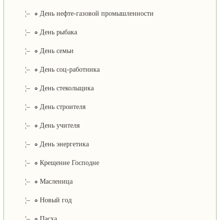
¦–
День нефте-газовой промышленности
¦–
День рыбака
¦–
День семьи
¦–
День соц-работника
¦–
День стекольщика
¦–
День строителя
¦–
День учителя
¦–
День энергетика
¦–
Крещение Господне
¦–
Масленица
¦–
Новый год
¦–
Пасха