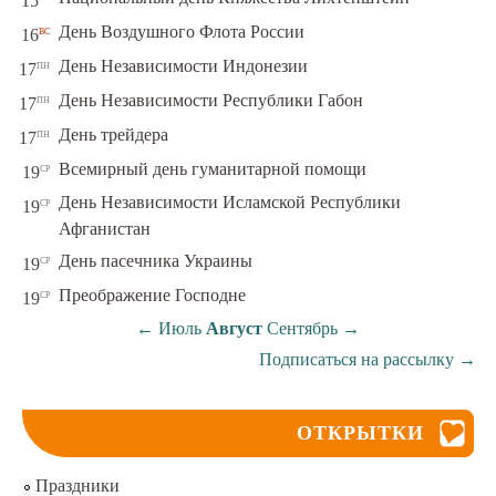
15
вс
День Воздушного Флота России
16
пн
День Независимости Индонезии
17
пн
День Независимости Республики Габон
17
пн
День трейдера
17
ср
Всемирный день гуманитарной помощи
19
День Независимости Исламской Республики
ср
19
Афганистан
ср
День пасечника Украины
19
ср
Преображение Господне
19
←
Июль
Август
Сентябрь
→
Подписаться на рассылку
→
ОТКРЫТКИ
Праздники