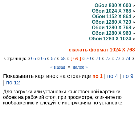
Обои 800 X 600
Обои 1024 X 768
Обои 1152 X 864
Обои 1280 X 720
Обои 1280 X 768
Обои 1280 X 960
Обои 1280 X 1024
скачать формат 1024 X 768
Страница: ¤
65
¤
66
¤
67
¤
68
¤
[ 69 ]
¤
70
¤
71
¤
72
¤
73
¤
74
¤
« назад
¤
далее »
Показывать картинок на странице
|
по 4
|
по 9
по 1
|
по 12
Для загрузки или установки качественной картинки
обоев на рабочий стол, при просмотре, кликните по
изображению и следуйте инструкциям по установке.