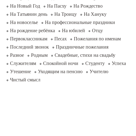
На Новый Год
На Пасху
На Рождество
На Татьянин день
На Троицу
На Хануку
На новоселье
На профессиональные праздники
На рождение ребёнка
На юбилей
Отцу
Первоклассникам
Песах
Пожелания по именам
Последний звонок
Праздничные пожелания
Разное
Родным
Свадебные, стихи на свадьбу
Служителям
Спокойной ночи
Студенту
Успеха
Утешение
Уходящим на пенсию
Учителю
Чистый смысл