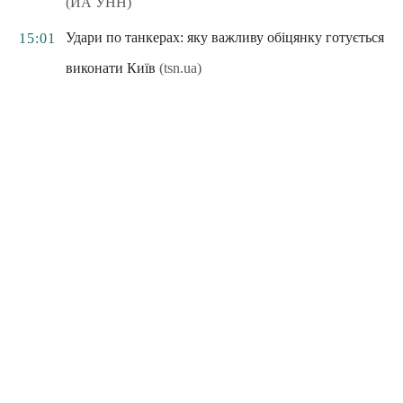
(ИА УНН)
Удари по танкерах: яку важливу обіцянку готується
15:01
виконати Київ
(tsn.ua)