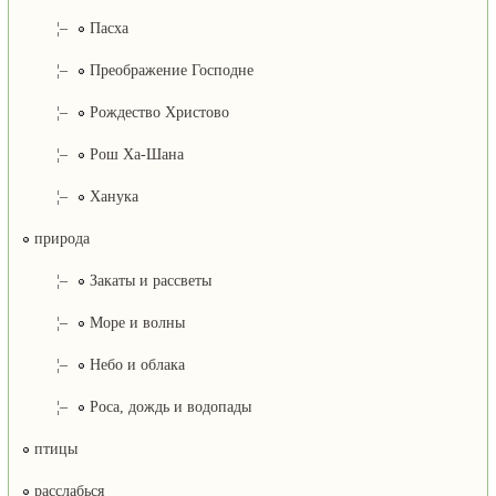
¦–
Пасха
¦–
Преображение Господне
¦–
Рождество Христово
¦–
Рош Ха-Шана
¦–
Ханука
природа
¦–
Закаты и рассветы
¦–
Море и волны
¦–
Небо и облака
¦–
Роса, дождь и водопады
птицы
расслабься