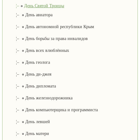
¦–
День Святой Троицы
¦–
День авиатора
¦–
День автономной республики Крым
¦–
День борьбы за права инвалидов
¦–
День всех влюблённых
¦–
День геолога
¦–
День ди-джея
¦–
День дипломата
¦–
День железнодорожника
¦–
День компьютерщика и программиста
¦–
День левшей
¦–
День матери