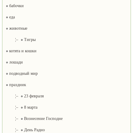
бабочки
еда
животные
¦–
Тигры
котята и кошки
лошади
подводный мир
праздник
¦–
23 февраля
¦–
8 марта
¦–
Вознесение Господне
¦–
День Радио