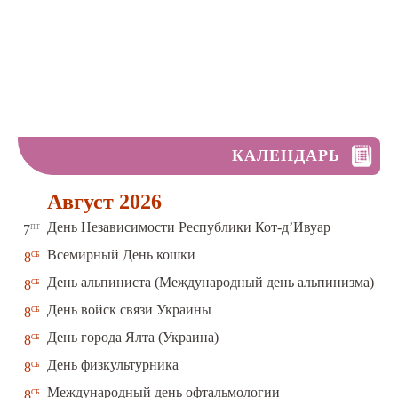
КАЛЕНДАРЬ
Август 2026
пт
День Независимости Республики Кот-д’Ивуар
7
сб
Всемирный День кошки
8
сб
День альпиниста (Международный день альпинизма)
8
сб
День войск связи Украины
8
сб
День города Ялта (Украина)
8
сб
День физкультурника
8
сб
Международный день офтальмологии
8