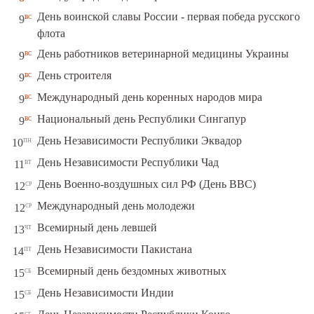
День воинской славы России - первая победа русского
вс
9
флота
вс
День работников ветеринарной медицины Украины
9
вс
День строителя
9
вс
Международный день коренных народов мира
9
вс
Национальный день Республики Сингапур
9
пн
День Независимости Республики Эквадор
10
вт
День Независимости Республики Чад
11
ср
День Военно-воздушных сил РФ (День ВВС)
12
ср
Международный день молодежи
12
чт
Всемирный день левшей
13
пт
День Независимости Пакистана
14
сб
Всемирный день бездомных животных
15
сб
День Независимости Индии
15
сб