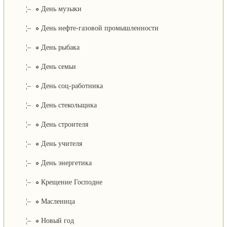
¦–
День музыки
¦–
День нефте-газовой промышленности
¦–
День рыбака
¦–
День семьи
¦–
День соц-работника
¦–
День стекольщика
¦–
День строителя
¦–
День учителя
¦–
День энергетика
¦–
Крещение Господне
¦–
Масленица
¦–
Новый год