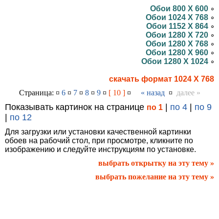
Обои 800 X 600
Обои 1024 X 768
Обои 1152 X 864
Обои 1280 X 720
Обои 1280 X 768
Обои 1280 X 960
Обои 1280 X 1024
скачать формат 1024 X 768
Страница: ¤
6
¤
7
¤
8
¤
9
¤
[ 10 ]
¤
« назад
¤
далее »
Показывать картинок на странице
|
по 4
|
по 9
по 1
|
по 12
Для загрузки или установки качественной картинки
обоев на рабочий стол, при просмотре, кликните по
изображению и следуйте инструкциям по установке.
выбрать открытку на эту тему »
выбрать пожелание на эту тему »