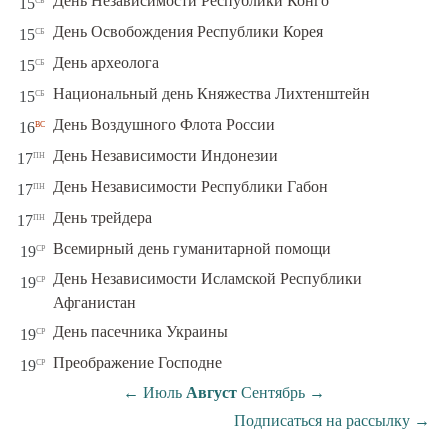
День Независимости Республики Конго
15
сб
День Освобождения Республики Корея
15
сб
День археолога
15
сб
Национальный день Княжества Лихтенштейн
15
вс
День Воздушного Флота России
16
пн
День Независимости Индонезии
17
пн
День Независимости Республики Габон
17
пн
День трейдера
17
ср
Всемирный день гуманитарной помощи
19
День Независимости Исламской Республики
ср
19
Афганистан
ср
День пасечника Украины
19
ср
Преображение Господне
19
←
Июль
Август
Сентябрь
→
Подписаться на рассылку
→