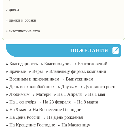
цветы
щенки и собаки
экзотические авто
ПОЖЕЛАНИЯ
Благодарность
Благополучия
Благословений
Брачные
Веры
Владельцу фирмы, компании
Военным и призывникам
Выпускникам
День всех влюблённых
Друзьям
Духовного роста
Любимым
Матери
На 1 Апреля
На 1 мая
На 1 сентября
На 23 февраля
На 8 марта
На 9 мая
На Вознесение Господне
На День России
На День рожденья
На Крещение Господне
На Масленицу