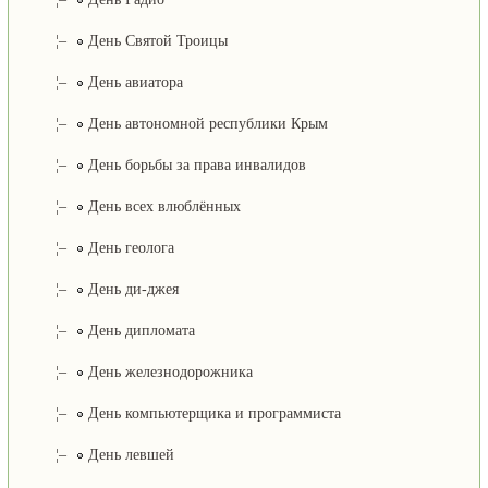
¦–
День Святой Троицы
¦–
День авиатора
¦–
День автономной республики Крым
¦–
День борьбы за права инвалидов
¦–
День всех влюблённых
¦–
День геолога
¦–
День ди-джея
¦–
День дипломата
¦–
День железнодорожника
¦–
День компьютерщика и программиста
¦–
День левшей