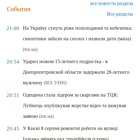
все новости раздела
События
Все разделы
На Україну сунуть різке похолодання та небезпека:
21:00
синоптики забили на сполох і назвали дати (мапа)
(tsn.ua)
Ударил ножом 15-летнего подростка - в
20:54
Днепропетровской области задержали 28-летнего
мужчину
(ИА УНН)
Одещина стала лідером за скаргами на ТЦК:
20:51
Лубінець опублікував жорстке відео та шокував
заявою
(tsn.ua)
У Києві 8 серпня ремонтні роботи на вулиці
20:45
Іллєнка змінять рух тролейбусів (схеми)