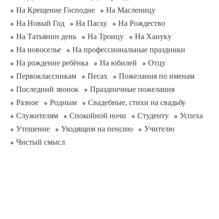
На Крещение Господне
На Масленицу
На Новый Год
На Пасху
На Рождество
На Татьянин день
На Троицу
На Хануку
На новоселье
На профессиональные праздники
На рождение ребёнка
На юбилей
Отцу
Первоклассникам
Песах
Пожелания по именам
Последний звонок
Праздничные пожелания
Разное
Родным
Свадебные, стихи на свадьбу
Служителям
Спокойной ночи
Студенту
Успеха
Утешение
Уходящим на пенсию
Учителю
Чистый смысл