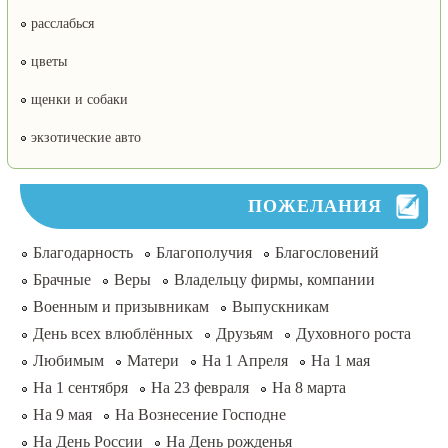
расслабься
цветы
щенки и собаки
экзотические авто
ПОЖЕЛАНИЯ
Благодарность
Благополучия
Благословений
Брачные
Веры
Владельцу фирмы, компании
Военным и призывникам
Выпускникам
День всех влюблённых
Друзьям
Духовного роста
Любимым
Матери
На 1 Апреля
На 1 мая
На 1 сентября
На 23 февраля
На 8 марта
На 9 мая
На Вознесение Господне
На День России
На День рожденья