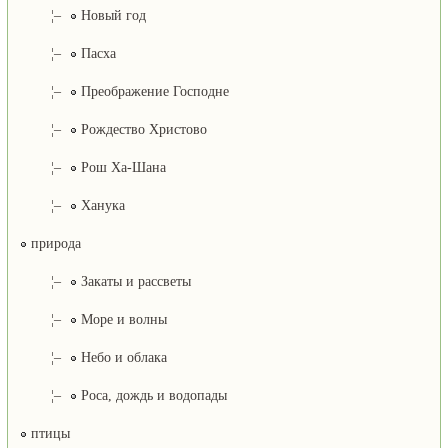
¦–
Новый год
¦–
Пасха
¦–
Преображение Господне
¦–
Рождество Христово
¦–
Рош Ха-Шана
¦–
Ханука
природа
¦–
Закаты и рассветы
¦–
Море и волны
¦–
Небо и облака
¦–
Роса, дождь и водопады
птицы