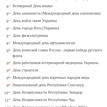
сб
Всемирный День кошки
8
сб
День альпиниста (Международный день альпинизма)
8
сб
День войск связи Украины
8
сб
День города Ялта (Украина)
8
сб
День физкультурника
8
сб
Международный день офтальмологии
8
День воинской славы России - первая победа русского
вс
9
флота
вс
День работников ветеринарной медицины Украины
9
вс
День строителя
9
вс
Международный день коренных народов мира
9
вс
Национальный день Республики Сингапур
9
пн
День Независимости Республики Эквадор
10
вт
День Независимости Республики Чад
11
ср