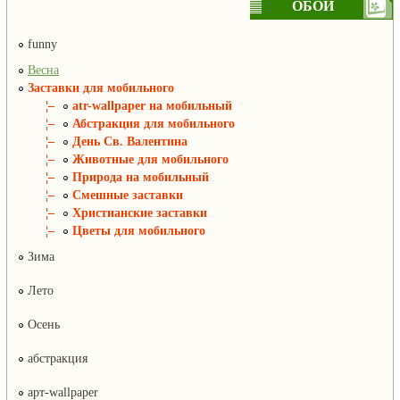
ОБОИ
funny
Весна
Заставки для мобильного
¦–
atr-wallpaper на мобильный
¦–
Абстракция для мобильного
¦–
День Св. Валентина
¦–
Животные для мобильного
¦–
Природа на мобильный
¦–
Смешные заставки
¦–
Христианские заставки
¦–
Цветы для мобильного
Зима
Лето
Осень
абстракция
арт-wallpaper