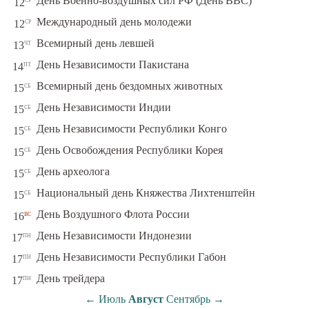
День Военно-воздушных сил РФ (День ВВС)
12
ср
Международный день молодежи
12
чт
Всемирный день левшей
13
пт
День Независимости Пакистана
14
сб
Всемирный день бездомных животных
15
сб
День Независимости Индии
15
сб
День Независимости Республики Конго
15
сб
День Освобождения Республики Корея
15
сб
День археолога
15
сб
Национальный день Княжества Лихтенштейн
15
вс
День Воздушного Флота России
16
пн
День Независимости Индонезии
17
пн
День Независимости Республики Габон
17
пн
День трейдера
17
←
Июль
Август
Сентябрь
→