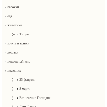
бабочки
еда
животные
¦–
Тигры
котята и кошки
лошади
подводный мир
праздник
¦–
23 февраля
¦–
8 марта
¦–
Вознесение Господне
¦–
День Радио