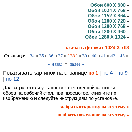
Обои 800 X 600
Обои 1024 X 768
Обои 1152 X 864
Обои 1280 X 720
Обои 1280 X 768
Обои 1280 X 960
Обои 1280 X 1024
скачать формат 1024 X 768
Страница: ¤
34
¤
35
¤
36
¤
37
¤
[ 38 ]
¤
39
¤
40
¤
41
¤
42
¤
43
¤
« назад
¤
далее »
Показывать картинок на странице
|
по 4
|
по 9
по 1
|
по 12
Для загрузки или установки качественной картинки
обоев на рабочий стол, при просмотре, кликните по
изображению и следуйте инструкциям по установке.
выбрать открытку на эту тему »
выбрать пожелание на эту тему »