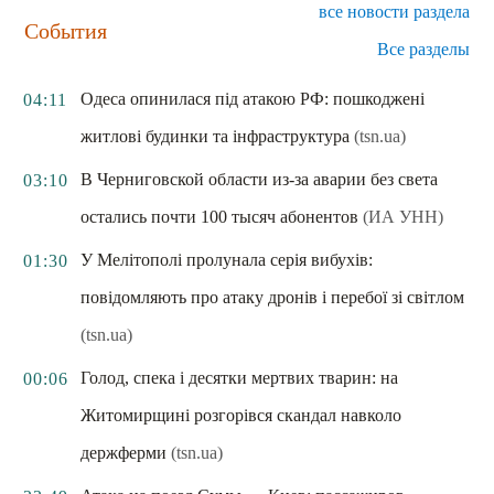
все новости раздела
События
Все разделы
Одеса опинилася під атакою РФ: пошкоджені
04:11
житлові будинки та інфраструктура
(tsn.ua)
В Черниговской области из-за аварии без света
03:10
остались почти 100 тысяч абонентов
(ИА УНН)
У Мелітополі пролунала серія вибухів:
01:30
повідомляють про атаку дронів і перебої зі світлом
(tsn.ua)
Голод, спека і десятки мертвих тварин: на
00:06
Житомирщині розгорівся скандал навколо
держферми
(tsn.ua)