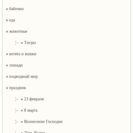
бабочки
еда
животные
¦–
Тигры
котята и кошки
лошади
подводный мир
праздник
¦–
23 февраля
¦–
8 марта
¦–
Вознесение Господне
¦–
День Радио