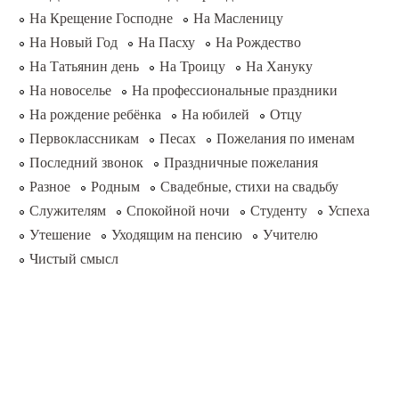
На Крещение Господне
На Масленицу
На Новый Год
На Пасху
На Рождество
На Татьянин день
На Троицу
На Хануку
На новоселье
На профессиональные праздники
На рождение ребёнка
На юбилей
Отцу
Первоклассникам
Песах
Пожелания по именам
Последний звонок
Праздничные пожелания
Разное
Родным
Свадебные, стихи на свадьбу
Служителям
Спокойной ночи
Студенту
Успеха
Утешение
Уходящим на пенсию
Учителю
Чистый смысл