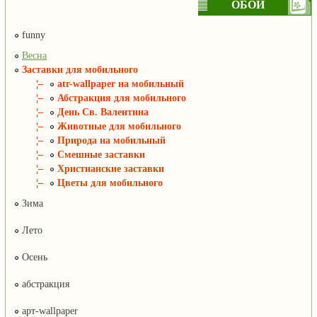
ОБОИ
funny
Весна
Заставки для мобильного
¦–
atr-wallpaper на мобильный
¦–
Абстракция для мобильного
¦–
День Св. Валентина
¦–
Животные для мобильного
¦–
Природа на мобильный
¦–
Смешные заставки
¦–
Христианские заставки
¦–
Цветы для мобильного
Зима
Лето
Осень
абстракция
арт-wallpaper