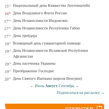
сб
Национальный день Княжества Лихтенштейн
15
вс
День Воздушного Флота России
16
пн
День Независимости Индонезии
17
пн
День Независимости Республики Габон
17
пн
День трейдера
17
ср
Всемирный день гуманитарной помощи
19
День Независимости Исламской Республики
ср
19
Афганистан
ср
День пасечника Украины
19
ср
Преображение Господне
19
чт
День Святого Иштвана (короля Венгрии)
20
←
Июль
Август
Сентябрь
→
Подписаться на рассылку
→
ОТКРЫТКИ