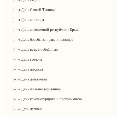
¦–
День Святой Троицы
¦–
День авиатора
¦–
День автономной республики Крым
¦–
День борьбы за права инвалидов
¦–
День всех влюблённых
¦–
День геолога
¦–
День ди-джея
¦–
День дипломата
¦–
День железнодорожника
¦–
День компьютерщика и программиста
¦–
День левшей