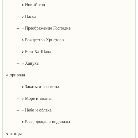
¦–
Новый год
¦–
Пасха
¦–
Преображение Господне
¦–
Рождество Христово
¦–
Рош Ха-Шана
¦–
Ханука
природа
¦–
Закаты и рассветы
¦–
Море и волны
¦–
Небо и облака
¦–
Роса, дождь и водопады
птицы