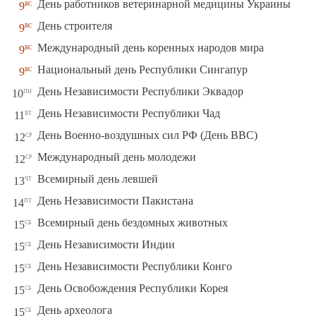
вс
День работников ветеринарной медицины Украины
9
вс
День строителя
9
вс
Международный день коренных народов мира
9
вс
Национальный день Республики Сингапур
9
пн
День Независимости Республики Эквадор
10
вт
День Независимости Республики Чад
11
ср
День Военно-воздушных сил РФ (День ВВС)
12
ср
Международный день молодежи
12
чт
Всемирный день левшей
13
пт
День Независимости Пакистана
14
сб
Всемирный день бездомных животных
15
сб
День Независимости Индии
15
сб
День Независимости Республики Конго
15
сб
День Освобождения Республики Корея
15
сб
День археолога
15