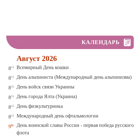
КАЛЕНДАРЬ
Август 2026
сб
Всемирный День кошки
8
сб
День альпиниста (Международный день альпинизма)
8
сб
День войск связи Украины
8
сб
День города Ялта (Украина)
8
сб
День физкультурника
8
сб
Международный день офтальмологии
8
День воинской славы России - первая победа русского
вс
9
флота