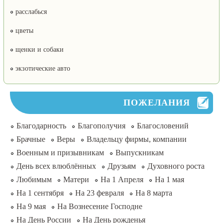
расслабься
цветы
щенки и собаки
экзотические авто
ПОЖЕЛАНИЯ
Благодарность
Благополучия
Благословений
Брачные
Веры
Владельцу фирмы, компании
Военным и призывникам
Выпускникам
День всех влюблённых
Друзьям
Духовного роста
Любимым
Матери
На 1 Апреля
На 1 мая
На 1 сентября
На 23 февраля
На 8 марта
На 9 мая
На Вознесение Господне
На День России
На День рожденья