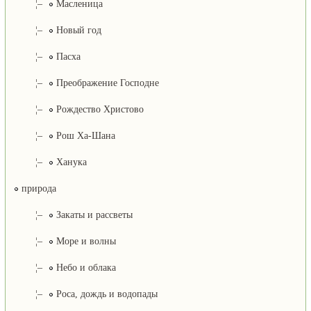
¦–
Масленица
¦–
Новый год
¦–
Пасха
¦–
Преображение Господне
¦–
Рождество Христово
¦–
Рош Ха-Шана
¦–
Ханука
природа
¦–
Закаты и рассветы
¦–
Море и волны
¦–
Небо и облака
¦–
Роса, дождь и водопады