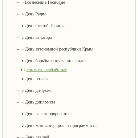
¦–
Вознесение Господне
¦–
День Радио
¦–
День Святой Троицы
¦–
День авиатора
¦–
День автономной республики Крым
¦–
День борьбы за права инвалидов
¦–
День всех влюблённых
¦–
День геолога
¦–
День ди-джея
¦–
День дипломата
¦–
День железнодорожника
¦–
День компьютерщика и программиста
¦–
День левшей