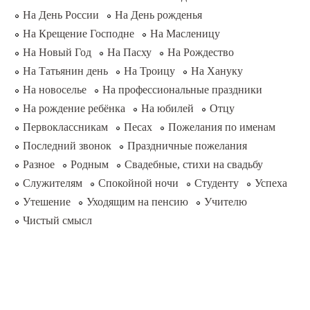
На День России
На День рожденья
На Крещение Господне
На Масленицу
На Новый Год
На Пасху
На Рождество
На Татьянин день
На Троицу
На Хануку
На новоселье
На профессиональные праздники
На рождение ребёнка
На юбилей
Отцу
Первоклассникам
Песах
Пожелания по именам
Последний звонок
Праздничные пожелания
Разное
Родным
Свадебные, стихи на свадьбу
Служителям
Спокойной ночи
Студенту
Успеха
Утешение
Уходящим на пенсию
Учителю
Чистый смысл