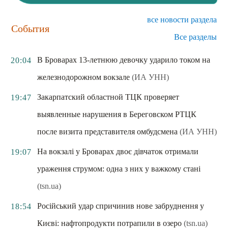
все новости раздела
События
Все разделы
В Броварах 13-летнюю девочку ударило током на
20:04
железнодорожном вокзале
(ИА УНН)
Закарпатский областной ТЦК проверяет
19:47
выявленные нарушения в Береговском РТЦК
после визита представителя омбудсмена
(ИА УНН)
На вокзалі у Броварах двоє дівчаток отримали
19:07
ураження струмом: одна з них у важкому стані
(tsn.ua)
Російський удар спричинив нове забруднення у
18:54
Києві: нафтопродукти потрапили в озеро
(tsn.ua)