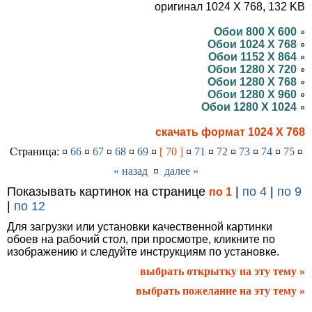
оригинал 1024 X 768, 132 KB
Обои 800 X 600
Обои 1024 X 768
Обои 1152 X 864
Обои 1280 X 720
Обои 1280 X 768
Обои 1280 X 960
Обои 1280 X 1024
скачать формат 1024 X 768
Страница: ¤
66
¤
67
¤
68
¤
69
¤
[ 70 ]
¤
71
¤
72
¤
73
¤
74
¤
75
¤
« назад
¤
далее »
Показывать картинок на странице
|
по 4
|
по 9
по 1
|
по 12
Для загрузки или установки качественной картинки
обоев на рабочий стол, при просмотре, кликните по
изображению и следуйте инструкциям по установке.
выбрать открытку на эту тему »
выбрать пожелание на эту тему »