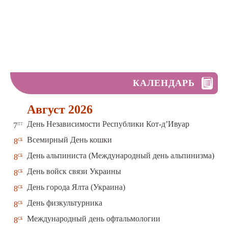
КАЛЕНДАРЬ
Август 2026
пт
День Независимости Республики Кот-д’Ивуар
7
сб
Всемирный День кошки
8
сб
День альпиниста (Международный день альпинизма)
8
сб
День войск связи Украины
8
сб
День города Ялта (Украина)
8
сб
День физкультурника
8
сб
Международный день офтальмологии
8