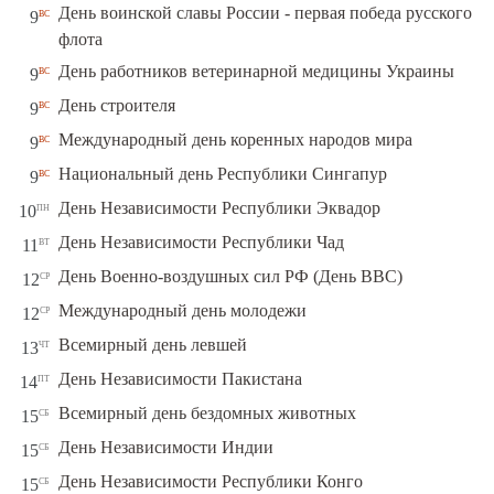
День воинской славы России - первая победа русского
вс
9
флота
вс
День работников ветеринарной медицины Украины
9
вс
День строителя
9
вс
Международный день коренных народов мира
9
вс
Национальный день Республики Сингапур
9
пн
День Независимости Республики Эквадор
10
вт
День Независимости Республики Чад
11
ср
День Военно-воздушных сил РФ (День ВВС)
12
ср
Международный день молодежи
12
чт
Всемирный день левшей
13
пт
День Независимости Пакистана
14
сб
Всемирный день бездомных животных
15
сб
День Независимости Индии
15
сб
День Независимости Республики Конго
15