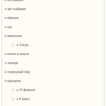
арт-wallpaper
бабочки
еда
животные
¦–
Тигры
котята и кошки
лошади
подводный мир
праздник
¦–
23 февраля
¦–
8 марта