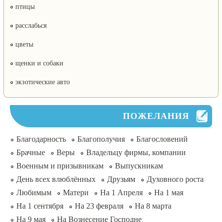
птицы
расслабься
цветы
щенки и собаки
экзотические авто
ПОЖЕЛАНИЯ
Благодарность
Благополучия
Благословений
Брачные
Веры
Владельцу фирмы, компании
Военным и призывникам
Выпускникам
День всех влюблённых
Друзьям
Духовного роста
Любимым
Матери
На 1 Апреля
На 1 мая
На 1 сентября
На 23 февраля
На 8 марта
На 9 мая
На Вознесение Господне