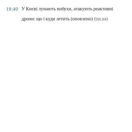
У Києві лунають вибухи, атакують реактивні
18:40
дрони: що і куди летить (оновлено)
(tsn.ua)