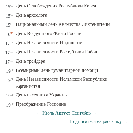
сб
День Освобождения Республики Корея
15
сб
День археолога
15
сб
Национальный день Княжества Лихтенштейн
15
вс
День Воздушного Флота России
16
пн
День Независимости Индонезии
17
пн
День Независимости Республики Габон
17
пн
День трейдера
17
ср
Всемирный день гуманитарной помощи
19
День Независимости Исламской Республики
ср
19
Афганистан
ср
День пасечника Украины
19
ср
Преображение Господне
19
←
Июль
Август
Сентябрь
→
Подписаться на рассылку
→