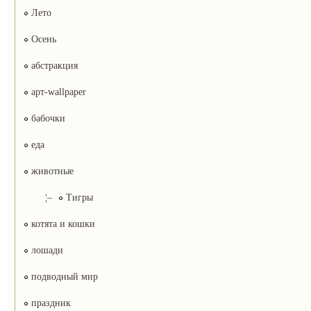
Лето
Осень
абстракция
арт-wallpaper
бабочки
еда
животные
¦–
Тигры
котята и кошки
лошади
подводный мир
праздник