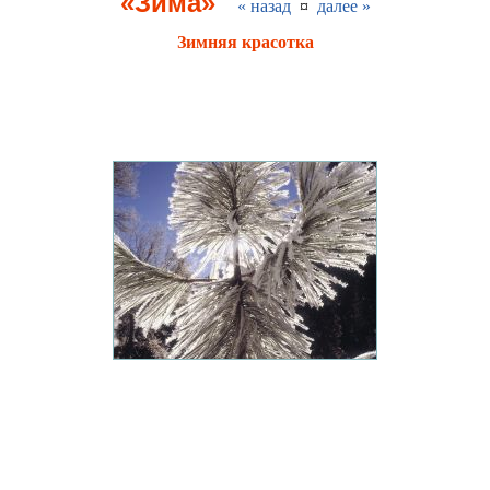
«Зима»
« назад
¤
далее »
Зимняя красотка