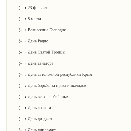
¦–
23 февраля
¦–
8 марта
¦–
Вознесение Господне
¦–
День Радио
¦–
День Святой Троицы
¦–
День авиатора
¦–
День автономной республики Крым
¦–
День борьбы за права инвалидов
¦–
День всех влюблённых
¦–
День геолога
¦–
День ди-джея
¦–
День дипломата