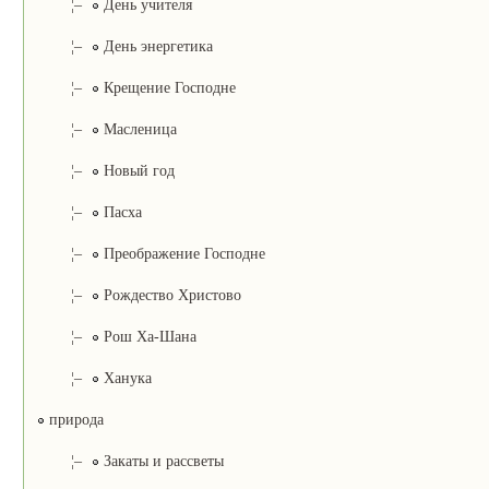
¦–
День учителя
¦–
День энергетика
¦–
Крещение Господне
¦–
Масленица
¦–
Новый год
¦–
Пасха
¦–
Преображение Господне
¦–
Рождество Христово
¦–
Рош Ха-Шана
¦–
Ханука
природа
¦–
Закаты и рассветы