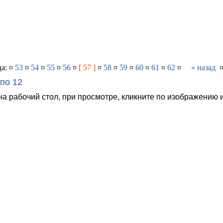
а: ¤
53
¤
54
¤
55
¤
56
¤
[ 57 ]
¤
58
¤
59
¤
60
¤
61
¤
62
¤
« назад
по 12
на рабочий стол, при просмотре, кликните по изображению 