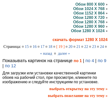
Обои 800 X 600
Обои 1024 X 768
Обои 1152 X 864
Обои 1280 X 720
Обои 1280 X 768
Обои 1280 X 960
Обои 1280 X 1024
скачать формат 1280 X 1024
Страница: ¤
15
¤
16
¤
17
¤
18
¤
[ 19 ]
¤
20
¤
21
¤
22
¤
23
¤
24
¤
« назад
¤
далее »
Показывать картинок на странице
|
по 4
|
по 9
по 1
|
по 12
Для загрузки или установки качественной картинки
обоев на рабочий стол, при просмотре, кликните по
изображению и следуйте инструкциям по установке.
выбрать открытку на эту тему »
выбрать пожелание на эту тему »