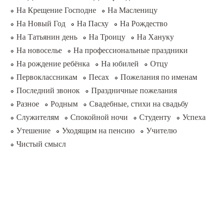
На Крещение Господне
На Масленицу
На Новый Год
На Пасху
На Рождество
На Татьянин день
На Троицу
На Хануку
На новоселье
На профессиональные праздники
На рождение ребёнка
На юбилей
Отцу
Первоклассникам
Песах
Пожелания по именам
Последний звонок
Праздничные пожелания
Разное
Родным
Свадебные, стихи на свадьбу
Служителям
Спокойной ночи
Студенту
Успеха
Утешение
Уходящим на пенсию
Учителю
Чистый смысл