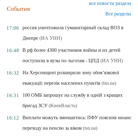
все новости раздела
События
Все разделы
россия уничтожила гуманитарный склад ВОЗ в
17:06
Днепре
(ИА УНН)
В рф более 4300 участников войны и их детей
16:48
поступили в вузы по льготам - ЦПД
(ИА УНН)
На Херсонщині розширили зону обов’язкової
16:32
евакуації: перелік населених пунктів
(tsn.ua)
100 ОМБ запрошує на службу в одній з кращих
16:31
бригад ЗСУ
(КиевВласть)
Виплати можуть зменшитись: ПФУ пояснив нюанс
16:12
переходу на пенсію за віком
(tsn.ua)