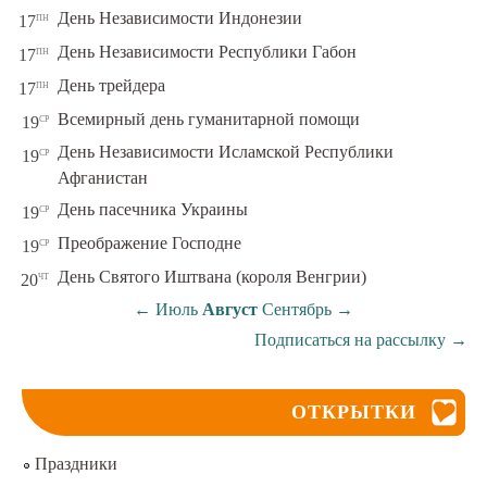
пн
День Независимости Индонезии
17
пн
День Независимости Республики Габон
17
пн
День трейдера
17
ср
Всемирный день гуманитарной помощи
19
День Независимости Исламской Республики
ср
19
Афганистан
ср
День пасечника Украины
19
ср
Преображение Господне
19
чт
День Святого Иштвана (короля Венгрии)
20
←
Июль
Август
Сентябрь
→
Подписаться на рассылку
→
ОТКРЫТКИ
Праздники