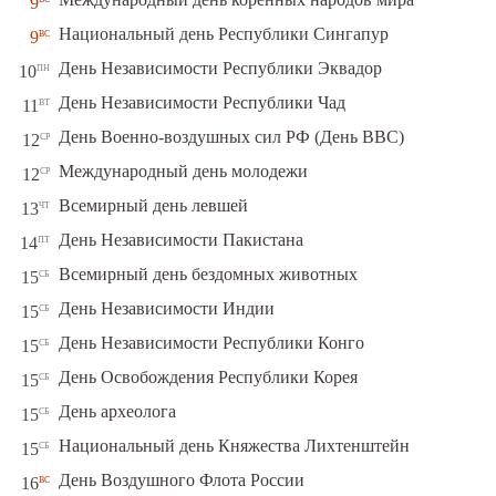
9
вс
Национальный день Республики Сингапур
9
пн
День Независимости Республики Эквадор
10
вт
День Независимости Республики Чад
11
ср
День Военно-воздушных сил РФ (День ВВС)
12
ср
Международный день молодежи
12
чт
Всемирный день левшей
13
пт
День Независимости Пакистана
14
сб
Всемирный день бездомных животных
15
сб
День Независимости Индии
15
сб
День Независимости Республики Конго
15
сб
День Освобождения Республики Корея
15
сб
День археолога
15
сб
Национальный день Княжества Лихтенштейн
15
вс
День Воздушного Флота России
16