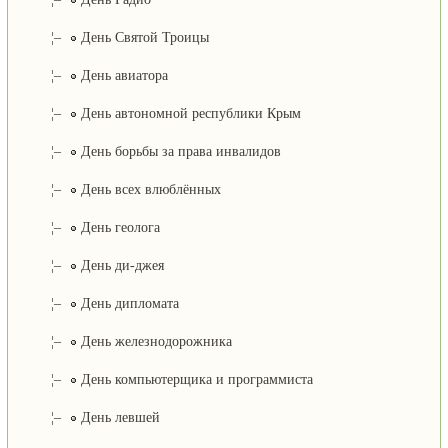
¦–
День Святой Троицы
¦–
День авиатора
¦–
День автономной республики Крым
¦–
День борьбы за права инвалидов
¦–
День всех влюблённых
¦–
День геолога
¦–
День ди-джея
¦–
День дипломата
¦–
День железнодорожника
¦–
День компьютерщика и программиста
¦–
День левшей