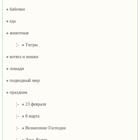
бабочки
еда
животные
¦–
Тигры
котята и кошки
лошади
подводный мир
праздник
¦–
23 февраля
¦–
8 марта
¦–
Вознесение Господне
¦–
День Радио