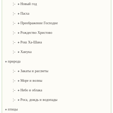
¦–
Новый год
¦–
Пасха
¦–
Преображение Господне
¦–
Рождество Христово
¦–
Рош Ха-Шана
¦–
Ханука
природа
¦–
Закаты и рассветы
¦–
Море и волны
¦–
Небо и облака
¦–
Роса, дождь и водопады
птицы