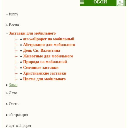
ОБОИ
funny
Весна
Заставки для мобильного
¦–
atr-wallpaper на мобильный
¦–
Абстракция для мобильного
¦–
День Св. Валентина
¦–
Животные для мобильного
¦–
Природа на мобильный
¦–
Смешные заставки
¦–
Христианские заставки
¦–
Цветы для мобильного
Зима
Лето
Осень
абстракция
арт-wallpaper