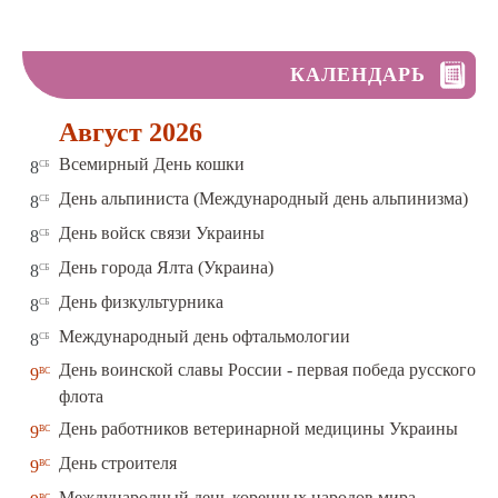
КАЛЕНДАРЬ
Август 2026
сб
Всемирный День кошки
8
сб
День альпиниста (Международный день альпинизма)
8
сб
День войск связи Украины
8
сб
День города Ялта (Украина)
8
сб
День физкультурника
8
сб
Международный день офтальмологии
8
День воинской славы России - первая победа русского
вс
9
флота
вс
День работников ветеринарной медицины Украины
9
вс
День строителя
9
вс
Международный день коренных народов мира