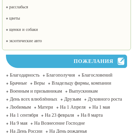
расслабься
цветы
щенки и собаки
экзотические авто
ПОЖЕЛАНИЯ
Благодарность
Благополучия
Благословений
Брачные
Веры
Владельцу фирмы, компании
Военным и призывникам
Выпускникам
День всех влюблённых
Друзьям
Духовного роста
Любимым
Матери
На 1 Апреля
На 1 мая
На 1 сентября
На 23 февраля
На 8 марта
На 9 мая
На Вознесение Господне
На День России
На День рожденья