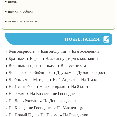
цветы
щенки и собаки
экзотические авто
ПОЖЕЛАНИЯ
Благодарность
Благополучия
Благословений
Брачные
Веры
Владельцу фирмы, компании
Военным и призывникам
Выпускникам
День всех влюблённых
Друзьям
Духовного роста
Любимым
Матери
На 1 Апреля
На 1 мая
На 1 сентября
На 23 февраля
На 8 марта
На 9 мая
На Вознесение Господне
На День России
На День рожденья
На Крещение Господне
На Масленицу
На Новый Год
На Пасху
На Рождество