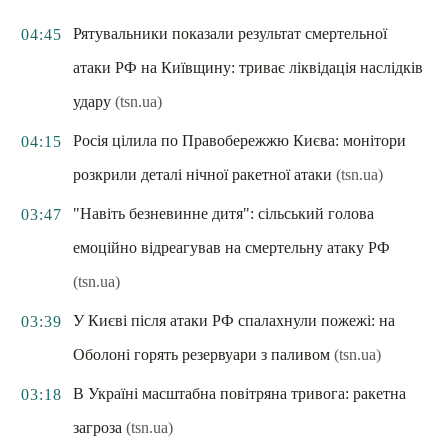
Рятувальники показали результат смертельної
04:45
атаки РФ на Київщину: триває ліквідація наслідків
удару
(tsn.ua)
Росія цілила по Правобережжю Києва: монітори
04:15
розкрили деталі нічної ракетної атаки
(tsn.ua)
"Навіть безневинне дитя": сільський голова
03:47
емоційно відреагував на смертельну атаку РФ
(tsn.ua)
У Києві після атаки РФ спалахнули пожежі: на
03:39
Оболоні горять резервуари з паливом
(tsn.ua)
В Україні масштабна повітряна тривога: ракетна
03:18
загроза
(tsn.ua)