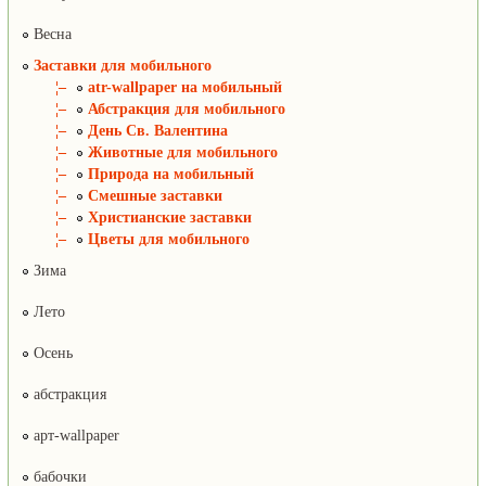
Весна
Заставки для мобильного
¦–
atr-wallpaper на мобильный
¦–
Абстракция для мобильного
¦–
День Св. Валентина
¦–
Животные для мобильного
¦–
Природа на мобильный
¦–
Смешные заставки
¦–
Христианские заставки
¦–
Цветы для мобильного
Зима
Лето
Осень
абстракция
арт-wallpaper
бабочки