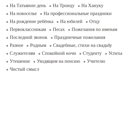
На Татьянин день
На Троицу
На Хануку
На новоселье
На профессиональные праздники
На рождение ребёнка
На юбилей
Отцу
Первоклассникам
Песах
Пожелания по именам
Последний звонок
Праздничные пожелания
Разное
Родным
Свадебные, стихи на свадьбу
Служителям
Спокойной ночи
Студенту
Успеха
Утешение
Уходящим на пенсию
Учителю
Чистый смысл