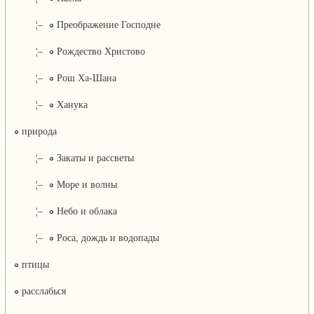
¦–
Преображение Господне
¦–
Рождество Христово
¦–
Рош Ха-Шана
¦–
Ханука
природа
¦–
Закаты и рассветы
¦–
Море и волны
¦–
Небо и облака
¦–
Роса, дождь и водопады
птицы
расслабься