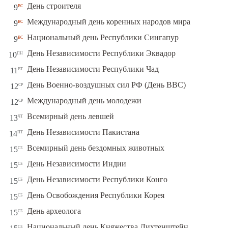
вс
День строителя
9
вс
Международный день коренных народов мира
9
вс
Национальный день Республики Сингапур
9
пн
День Независимости Республики Эквадор
10
вт
День Независимости Республики Чад
11
ср
День Военно-воздушных сил РФ (День ВВС)
12
ср
Международный день молодежи
12
чт
Всемирный день левшей
13
пт
День Независимости Пакистана
14
сб
Всемирный день бездомных животных
15
сб
День Независимости Индии
15
сб
День Независимости Республики Конго
15
сб
День Освобождения Республики Корея
15
сб
День археолога
15
сб
Национальный день Княжества Лихтенштейн