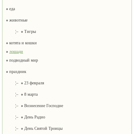
еда
животные
¦–
Тигры
котята и кошки
лошади
подводный мир
праздник
¦–
23 февраля
¦–
8 марта
¦–
Вознесение Господне
¦–
День Радио
¦–
День Святой Троицы