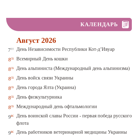
КАЛЕНДАРЬ
Август 2026
пт
День Независимости Республики Кот-д’Ивуар
7
сб
Всемирный День кошки
8
сб
День альпиниста (Международный день альпинизма)
8
сб
День войск связи Украины
8
сб
День города Ялта (Украина)
8
сб
День физкультурника
8
сб
Международный день офтальмологии
8
День воинской славы России - первая победа русского
вс
9
флота
вс
День работников ветеринарной медицины Украины
9