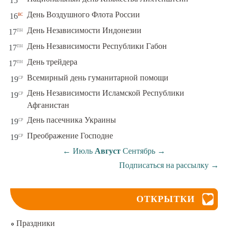
15
вс
День Воздушного Флота России
16
пн
День Независимости Индонезии
17
пн
День Независимости Республики Габон
17
пн
День трейдера
17
ср
Всемирный день гуманитарной помощи
19
День Независимости Исламской Республики
ср
19
Афганистан
ср
День пасечника Украины
19
ср
Преображение Господне
19
←
Июль
Август
Сентябрь
→
Подписаться на рассылку
→
ОТКРЫТКИ
Праздники