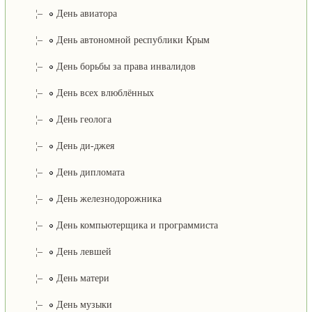
¦–
День авиатора
¦–
День автономной республики Крым
¦–
День борьбы за права инвалидов
¦–
День всех влюблённых
¦–
День геолога
¦–
День ди-джея
¦–
День дипломата
¦–
День железнодорожника
¦–
День компьютерщика и программиста
¦–
День левшей
¦–
День матери
¦–
День музыки