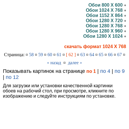
Обои 800 X 600
Обои 1024 X 768
Обои 1152 X 864
Обои 1280 X 720
Обои 1280 X 768
Обои 1280 X 960
Обои 1280 X 1024
скачать формат 1024 X 768
Страница: ¤
58
¤
59
¤
60
¤
61
¤
[ 62 ]
¤
63
¤
64
¤
65
¤
66
¤
67
¤
« назад
¤
далее »
Показывать картинок на странице
|
по 4
|
по 9
по 1
|
по 12
Для загрузки или установки качественной картинки
обоев на рабочий стол, при просмотре, кликните по
изображению и следуйте инструкциям по установке.