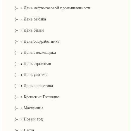
¦–
День нефте-газовой промышленности
¦–
День рыбака
¦–
День семьи
¦–
День соц-работника
¦–
День стекольщика
¦–
День строителя
¦–
День учителя
¦–
День энергетика
¦–
Крещение Господне
¦–
Масленица
¦–
Новый год
¦–
Пасха