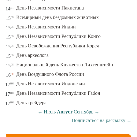
пт
День Независимости Пакистана
14
сб
Всемирный день бездомных животных
15
сб
День Независимости Индии
15
сб
День Независимости Республики Конго
15
сб
День Освобождения Республики Корея
15
сб
День археолога
15
сб
Национальный день Княжества Лихтенштейн
15
вс
День Воздушного Флота России
16
пн
День Независимости Индонезии
17
пн
День Независимости Республики Габон
17
пн
День трейдера
17
←
Июль
Август
Сентябрь
→
Подписаться на рассылку
→