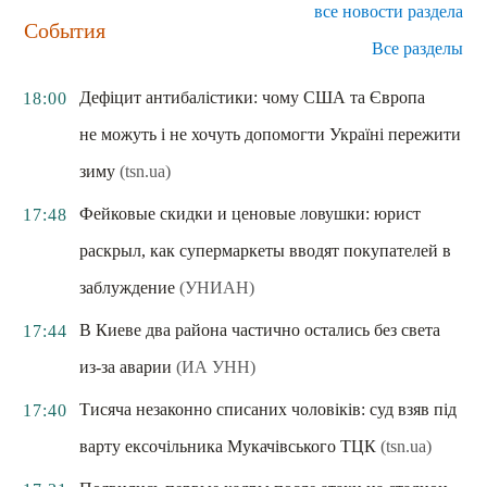
все новости раздела
События
Все разделы
Дефіцит антибалістики: чому США та Європа
18:00
не можуть і не хочуть допомогти Україні пережити
зиму
(tsn.ua)
Фейковые скидки и ценовые ловушки: юрист
17:48
раскрыл, как супермаркеты вводят покупателей в
заблуждение
(УНИАН)
В Киеве два района частично остались без света
17:44
из-за аварии
(ИА УНН)
Тисяча незаконно списаних чоловіків: суд взяв під
17:40
варту ексочільника Мукачівського ТЦК
(tsn.ua)