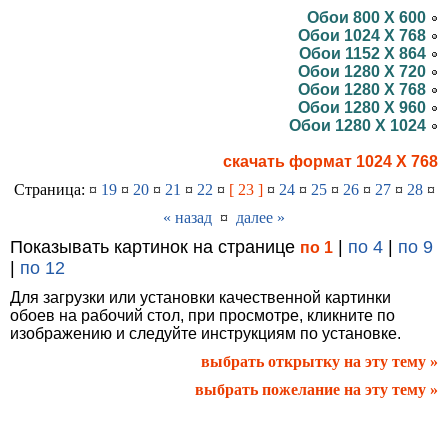
Обои 800 X 600
Обои 1024 X 768
Обои 1152 X 864
Обои 1280 X 720
Обои 1280 X 768
Обои 1280 X 960
Обои 1280 X 1024
скачать формат 1024 X 768
Страница: ¤
19
¤
20
¤
21
¤
22
¤
[ 23 ]
¤
24
¤
25
¤
26
¤
27
¤
28
¤
« назад
¤
далее »
Показывать картинок на странице
|
по 4
|
по 9
по 1
|
по 12
Для загрузки или установки качественной картинки
обоев на рабочий стол, при просмотре, кликните по
изображению и следуйте инструкциям по установке.
выбрать открытку на эту тему »
выбрать пожелание на эту тему »