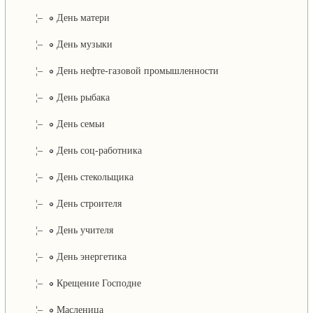
¦–
День матери
¦–
День музыки
¦–
День нефте-газовой промышленности
¦–
День рыбака
¦–
День семьи
¦–
День соц-работника
¦–
День стекольщика
¦–
День строителя
¦–
День учителя
¦–
День энергетика
¦–
Крещение Господне
¦–
Масленица