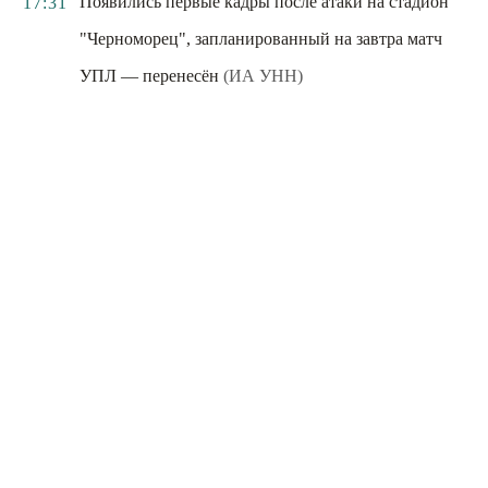
Появились первые кадры после атаки на стадион
17:31
"Черноморец", запланированный на завтра матч
УПЛ — перенесён
(ИА УНН)