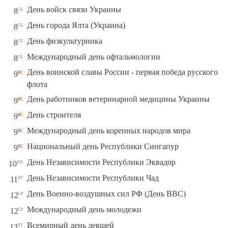
сб
День войск связи Украины
8
сб
День города Ялта (Украина)
8
сб
День физкультурника
8
сб
Международный день офтальмологии
8
День воинской славы России - первая победа русского
вс
9
флота
вс
День работников ветеринарной медицины Украины
9
вс
День строителя
9
вс
Международный день коренных народов мира
9
вс
Национальный день Республики Сингапур
9
пн
День Независимости Республики Эквадор
10
вт
День Независимости Республики Чад
11
ср
День Военно-воздушных сил РФ (День ВВС)
12
ср
Международный день молодежи
12
чт
Всемирный день левшей
13