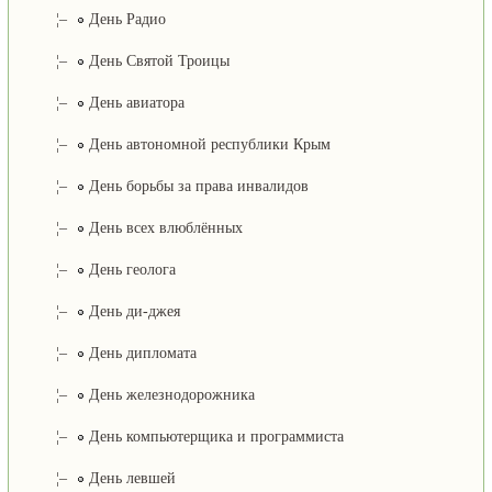
¦–
День Радио
¦–
День Святой Троицы
¦–
День авиатора
¦–
День автономной республики Крым
¦–
День борьбы за права инвалидов
¦–
День всех влюблённых
¦–
День геолога
¦–
День ди-джея
¦–
День дипломата
¦–
День железнодорожника
¦–
День компьютерщика и программиста
¦–
День левшей