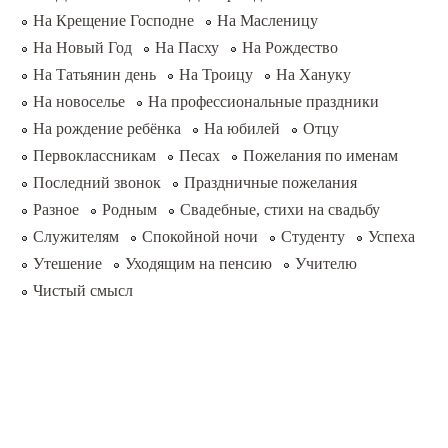
На Крещение Господне
На Масленицу
На Новый Год
На Пасху
На Рождество
На Татьянин день
На Троицу
На Хануку
На новоселье
На профессиональные праздники
На рождение ребёнка
На юбилей
Отцу
Первоклассникам
Песах
Пожелания по именам
Последний звонок
Праздничные пожелания
Разное
Родным
Свадебные, стихи на свадьбу
Служителям
Спокойной ночи
Студенту
Успеха
Утешение
Уходящим на пенсию
Учителю
Чистый смысл