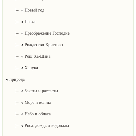
¦–
Новый год
¦–
Пасха
¦–
Преображение Господне
¦–
Рождество Христово
¦–
Рош Ха-Шана
¦–
Ханука
природа
¦–
Закаты и рассветы
¦–
Море и волны
¦–
Небо и облака
¦–
Роса, дождь и водопады