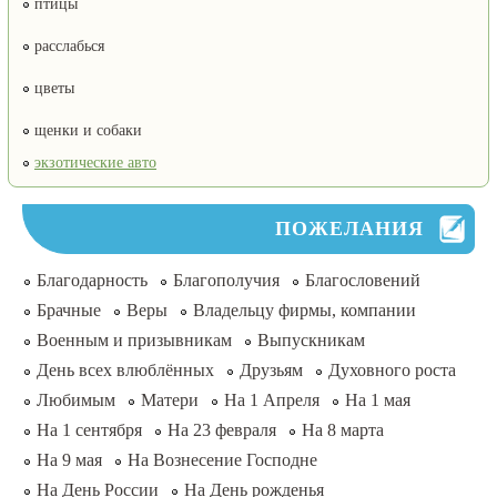
птицы
расслабься
цветы
щенки и собаки
экзотические авто
ПОЖЕЛАНИЯ
Благодарность
Благополучия
Благословений
Брачные
Веры
Владельцу фирмы, компании
Военным и призывникам
Выпускникам
День всех влюблённых
Друзьям
Духовного роста
Любимым
Матери
На 1 Апреля
На 1 мая
На 1 сентября
На 23 февраля
На 8 марта
На 9 мая
На Вознесение Господне
На День России
На День рожденья