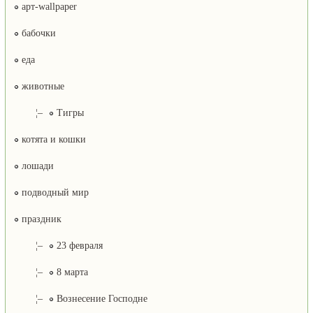
арт-wallpaper
бабочки
еда
животные
¦–
Тигры
котята и кошки
лошади
подводный мир
праздник
¦–
23 февраля
¦–
8 марта
¦–
Вознесение Господне