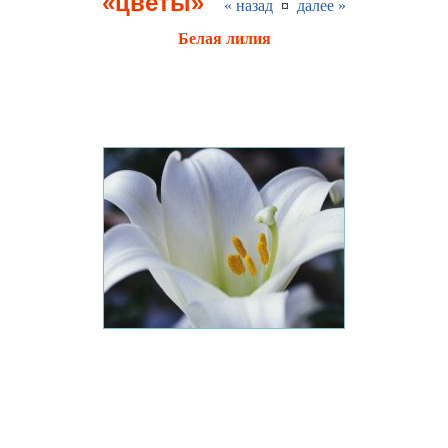
«цветы»
« назад
¤
далее »
Белая лилия