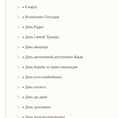
¦–
8 марта
¦–
Вознесение Господне
¦–
День Радио
¦–
День Святой Троицы
¦–
День авиатора
¦–
День автономной республики Крым
¦–
День борьбы за права инвалидов
¦–
День всех влюблённых
¦–
День геолога
¦–
День ди-джея
¦–
День дипломата
¦–
День железнодорожника