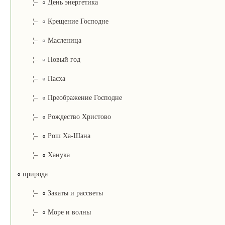
¦–
День энергетика
¦–
Крещение Господне
¦–
Масленица
¦–
Новый год
¦–
Пасха
¦–
Преображение Господне
¦–
Рождество Христово
¦–
Рош Ха-Шана
¦–
Ханука
природа
¦–
Закаты и рассветы
¦–
Море и волны