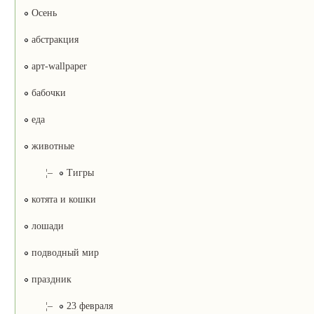
Осень
абстракция
арт-wallpaper
бабочки
еда
животные
¦–
Тигры
котята и кошки
лошади
подводный мир
праздник
¦–
23 февраля