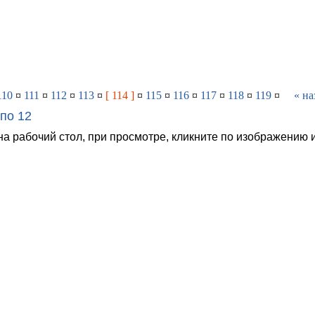
110
¤
111
¤
112
¤
113
¤
[ 114 ]
¤
115
¤
116
¤
117
¤
118
¤
119
¤
« на
по 12
на рабочий стол, при просмотре, кликните по изображению 